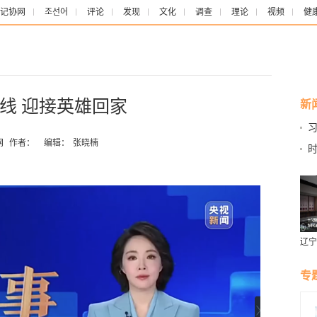
记协网
조선어
评论
发现
文化
调查
理论
视频
健
线 迎接英雄回家
新
网
作者：
编辑：
张晓楠
时
日
辽宁
燕风
专