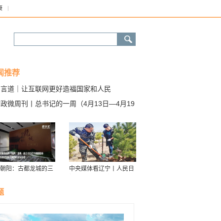
康
闻推荐
习言道｜让互联网更好造福国家和人民
政微周刊丨总书记的一周（4月13日—4月19
）
朝阳：古都龙城的三
中央媒体看辽宁丨人民日
华
报：接续传递防沙治沙“绿
色接力棒”
题