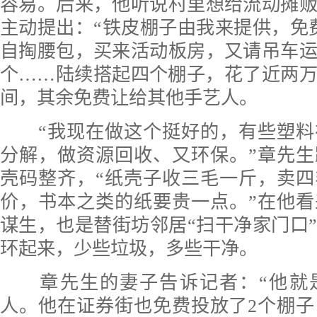
容易。后来，他听说村里想给流动摊
主动提出：“铁皮棚子由我来提供，免
自掏腰包，买来活动板房，又请吊车
个……陆续搭起四个棚子，花了近两
间，其余免费让给其他手艺人。
“我现在做这个挺好的，有些塑
分解，做资源回收、又环保。”章先
壳码整齐，“纸壳子收三毛一斤，卖
价，书本之类的纸要贵一点。”在他
谋生，也是替街坊邻居“扫干净家门口
环起来，少些垃圾，多些干净。
章先生的妻子告诉记者：“他就
人。他在证券街也免费投放了2个棚