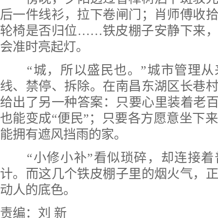
后一件线衫，拉下卷闸门；肖师傅收
轮椅是否归位……铁皮棚子安静下来
会准时亮起灯。
“城，所以盛民也。”城市管理
线、禁停、拆除。在南昌东湖区长巷
给出了另一种答案：只要心里装着老百
也能变成“便民”；只要各方愿意坐下
能拥有遮风挡雨的家。
“小修小补”看似琐碎，却连接
计。而这几个铁皮棚子里的烟火气，
动人的底色。
责编：刘 新