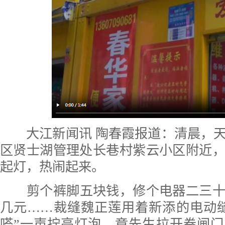
大江新闻讯
陶春霞
报道：清晨，
区贤士湖管理处长巷村紫云小区附近
起灯，热闹起来。
剪个裤脚五块钱，修个电器二三
几元……裁缝魏正莲用着新添的电动
嗒”一声拧亮灯泡，章先生拉开卷闸