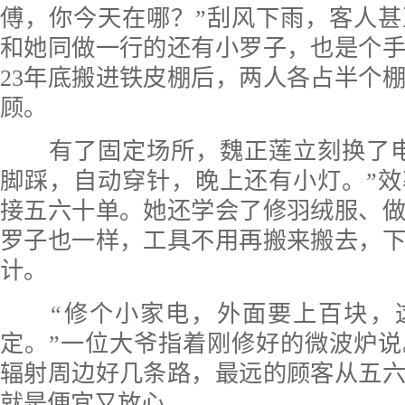
傅，你今天在哪？”刮风下雨，客人
和她同做一行的还有小罗子，也是个手
23年底搬进铁皮棚后，两人各占半个
顾。
有了固定场所，魏正莲立刻换了
脚踩，自动穿针，晚上还有小灯。”
接五六十单。她还学会了修羽绒服、
罗子也一样，工具不用再搬来搬去，
计。
“修个小家电，外面要上百块，
定。”
一位大爷指着刚修好的微波炉说
辐射周边好几条路，最远的顾客从五
就是便宜又放心。