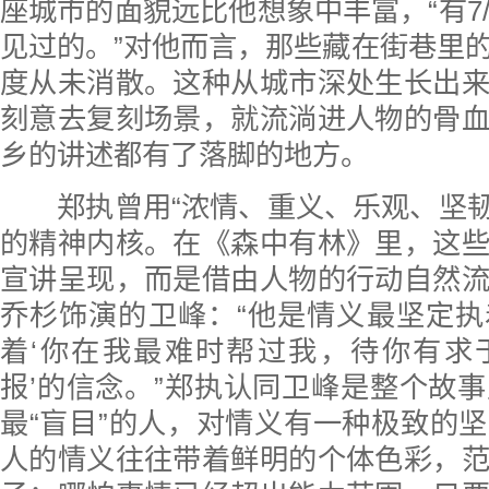
座城市的面貌远比他想象中丰富，“有7/
见过的。”对他而言，那些藏在街巷里
度从未消散。这种从城市深处生长出
刻意去复刻场景，就流淌进人物的骨
乡的讲述都有了落脚的地方。
郑执曾用“浓情、重义、乐观、坚韧
的精神内核。在《森中有林》里，这
宣讲呈现，而是借由人物的行动自然
乔杉饰演的卫峰：“他是情义最坚定
着‘你在我最难时帮过我，待你有求
报’的信念。”郑执认同卫峰是整个故
最“盲目”的人，对情义有一种极致的
人的情义往往带着鲜明的个体色彩，