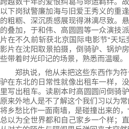
跨越数十年的爱恨纠葛与命运羁绊。
以下岗狱警廉加海与旧爱王秀义的重
的粗粝、深沉质感展现得淋漓尽致。
的叠加，于和伟、高圆圆等一众演技
片在不久前斩获北京国际电影节“天坛
影片在沈阳取景拍摄，倒骑驴、锅炉
些带着时光印记的场景，熟悉而温暖。
郑执说，他从未把这些东西作为符号
驴在东北的日常性就像出租车一样，
里写出租车。读剧本时高圆圆问倒骑
原来外地人是不了解这个我们习以为常
将乡愁比作一面南墙，是碰撞出来的，
总以为全世界都和自己家乡一个样；