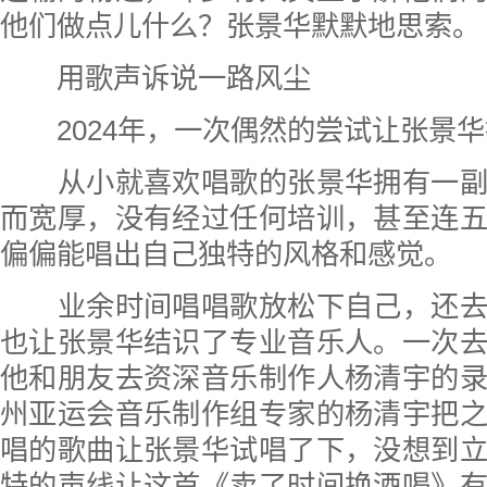
他们做点儿什么？张景华默默地思索。
用歌声诉说一路风尘
2024年，一次偶然的尝试让张景华
从小就喜欢唱歌的张景华拥有一副
而宽厚，没有经过任何培训，甚至连
偏偏能唱出自己独特的风格和感觉。
业余时间唱唱歌放松下自己，还去
也让张景华结识了专业音乐人。一次
他和朋友去资深音乐制作人杨清宇的
州亚运会音乐制作组专家的杨清宇把
唱的歌曲让张景华试唱了下，没想到
特的声线让这首《卖了时间换酒喝》