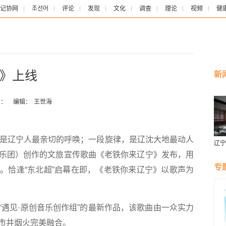
记协网
조선어
评论
发现
文化
调查
理论
视频
健
》上线
新
：
编辑：
王世海
，是辽宁人最亲切的呼唤；一段旋律，是辽沈大地最动人
辽宁
燕风
乐团）创作的文旅宣传歌曲《老铁你来辽宁》发布，用
专
。恰逢“东北超”启幕在即，《老铁你来辽宁》以歌声为
见·原创音乐创作组”的最新作品，该歌曲由一众实力
市井烟火完美融合。