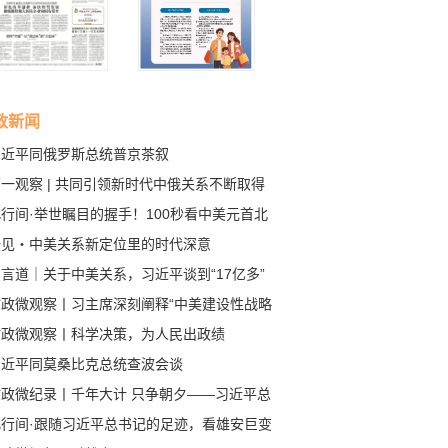
政新闻
习近平同俄罗斯总统普京茶叙
一观察 | 共同引领新时代中俄关系不断取得
成果
行间·举世瞩目的握手！100秒看中美元首北
会晤
一见・中美关系新定位里的时代深意
言道｜关于中美关系，习近平谈到“17亿多”
80多亿”
时政微观察丨习主席深刻阐释“中美建设性战略
定关系”的核心要义
时政微观察丨科学决策，为人民出政绩
习近平同莫桑比克总统查波会谈
时政微纪录丨千年大计 只争朝夕——习近平总
记赴河北雄安新区考察纪实
此行间·跟随习近平总书记的足迹，看雄安巨变