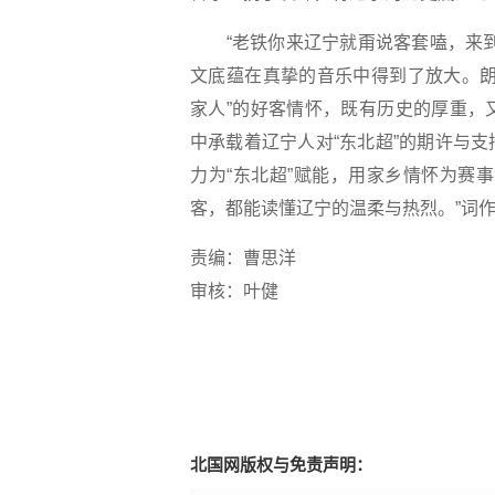
“老铁你来辽宁就甭说客套嗑，来到
文底蕴在真挚的音乐中得到了放大。朗
家人”的好客情怀，既有历史的厚重，
中承载着辽宁人对“东北超”的期许与
力为“东北超”赋能，用家乡情怀为赛
客，都能读懂辽宁的温柔与热烈。”词
责编：曹思洋
审核：叶健
北国网版权与免责声明：