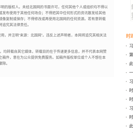
声明的版权人。未经北国网的书面许可，任何其他个人或组织均不得以
或发布使用于其他任何场合；不得把其中任何形式的资讯散发给其他
镜像复制或保存；不得修改或再使用北国网的任何资源。若有意转载
将追究其法律责任。
用，并注明“来源：北国网”。违反上述声明者，本网将追究其相关法
时
作品，均转载自其它媒体，转载目的在于传递更多信息，并不代表本网赞
第
之稿件，意在为公众提供免费服务。如稿件版权单位或个人不想在本
新
此
撤除。
京
习
和“
稳
书