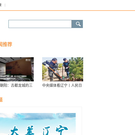
康
闻推荐
朝阳：古都龙城的三
中央媒体看辽宁丨人民日
华
报：接续传递防沙治沙“绿
色接力棒”
题