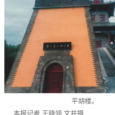
平胡楼。
本报记者 王晓领 文并摄