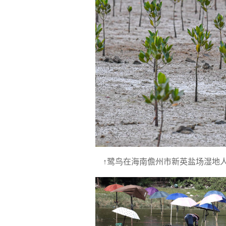
↑鹭鸟在海南儋州市新英盐场湿地人