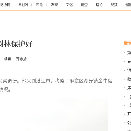
记协网
조선어
评论
发现
文化
调查
理论
视频
健
树林保护好
新
：
编辑：
齐志扬
考察调研。他来到湛江市，考察了麻章区湖光镇金牛岛
农
情况。
的
强
质