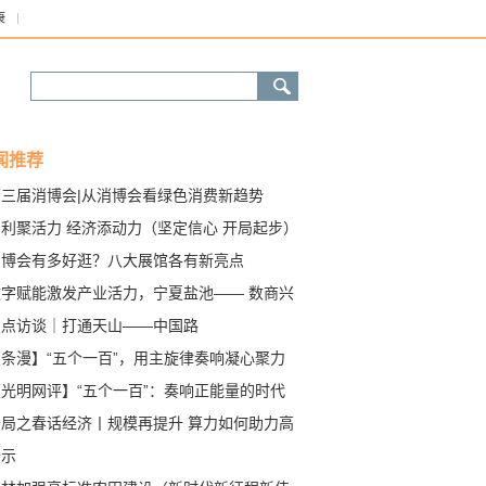
康
闻推荐
第三届消博会|从消博会看绿色消费新趋势
专利聚活力 经济添动力（坚定信心 开局起步）
消博会有多好逛？八大展馆各有新亮点
数字赋能激发产业活力，宁夏盐池—— 数商兴
助力乡村蝶变（经济新方位·县域经济观察）
焦点访谈｜打通天山——中国路
【条漫】“五个一百”，用主旋律奏响凝心聚力
奋进号角
【光明网评】“五个一百”：奏响正能量的时代
音
开局之春话经济丨规模再提升 算力如何助力高
量发展？
公示