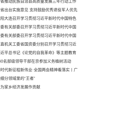
全省推动民族自治县高质量发展三年行动工作
议召开
我省出台实施意见 支持鼓励优秀退役军人优先
中小学任教
沈阳大连召开学习贯彻习近平新时代中国特色
会主义思想主题教育工作会议
省委有关部委召开学习贯彻习近平新时代中国
色社会主义思想主题教育工作会议
省委有关部委召开学习贯彻习近平新时代中国
色社会主义思想主题教育工作会议
省直机关工委省国资委分别召开学习贯彻习近
新时代中国特色社会主义思想主题教育工作会
习近平总书记《论党的自我革命》等主题教育
习材料出版发行
140名部级领导干部在京参加义务植树活动
新时代新征程新伟业·全国两会精神看落实丨广
：促开放、强创新、抓协调 坚定不移推动高质
细分领域里的“王者”
发展
愿为家乡经济发展作贡献