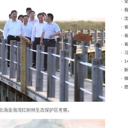
会
到
社
特
特
平
议
学
东
做
量
广西北海金海湾红树林生态保护区考察。