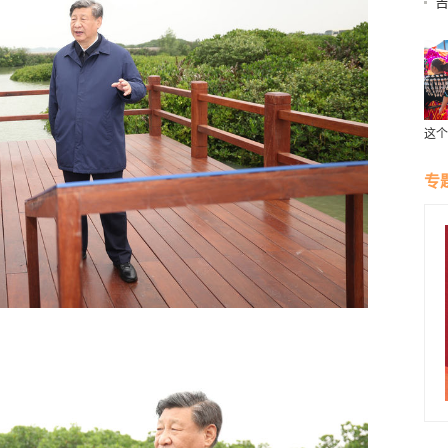
业
这个
受云
专