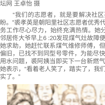
坛网 王卓怡 摄
“我们的志愿者，就是要解决社区
盼。”裘孝英是朝阳里社区志愿者优秀
务工作尽心尽力，始终充满热情。她分
邻居佟大爷早上6 :20发现煤气灶故障
她求助，她赶忙联系煤气维修师傅，
偏旧，已找不到同型号零件，为能尽
用水问题，裘阿姨当即买下一台新燃
她表示，“看着老人笑了，踏实了，我
实了。”