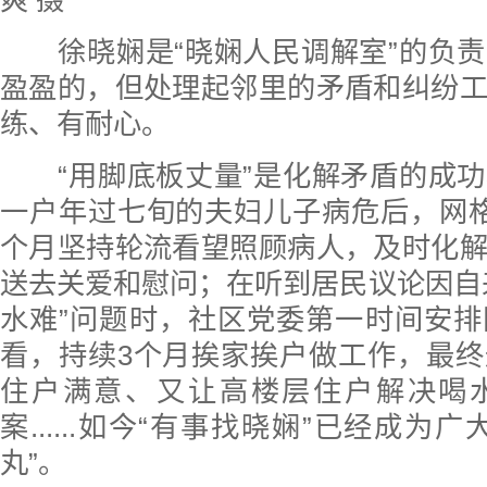
爽 摄
徐晓娴是“晓娴人民调解室”的负责
盈盈的，但处理起邻里的矛盾和纠纷
练、有耐心。
“用脚底板丈量”是化解矛盾的成功
一户年过七旬的夫妇儿子病危后，网
个月坚持轮流看望照顾病人，及时化
送去关爱和慰问；在听到居民议论因自
水难”问题时，社区党委第一时间安
看，持续3个月挨家挨户做工作，最
住户满意、又让高楼层住户解决喝
案......如今“有事找晓娴”已经成为
丸”。