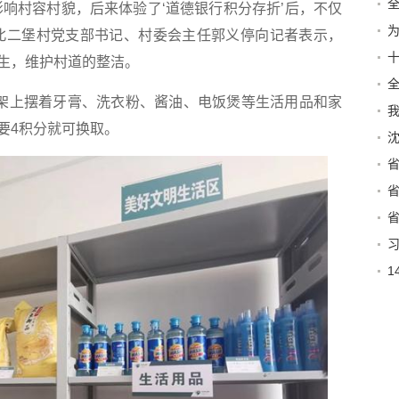
村容村貌，后来体验了‘道德银行积分存折’后，不仅
北二堡村党支部书记、村委会主任郭义停向记者表示，
十
生，维护村道的整洁。
架上摆着牙膏、洗衣粉、酱油、电饭煲等生活用品和家
会
要4积分就可换取。
到
社
特
特
平
议
学