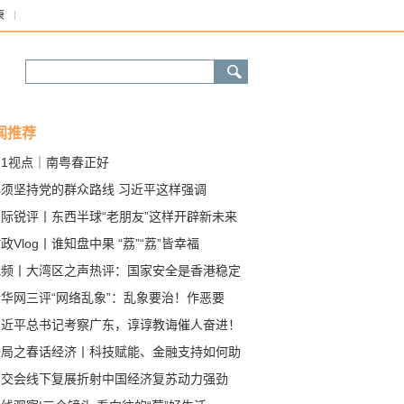
康
闻推荐
第1视点｜南粤春正好
必须坚持党的群众路线 习近平这样强调
国际锐评丨东西半球“老朋友”这样开辟新未来
政Vlog丨谁知盘中果 “荔”“荔”皆幸福
视频丨大湾区之声热评：国家安全是香港稳定
荣的基石
新华网三评“网络乱象”：乱象要治！作恶要
！歪风要刹！
习近平总书记考察广东，谆谆教诲催人奋进！
开局之春话经济丨科技赋能、金融支持如何助
粮食产能提升？
广交会线下复展折射中国经济复苏动力强劲