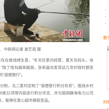
数
中新网记者 谢艺观 摄
在在做烧烤生意，“冬天在室内经营，夏天在码头，收
块。”除了钱包越来越鼓，张新晶也发现这几年村容村貌变
“道德银行”。
制，北二堡村定制了“道德银行积分存折”，围绕乡村
9类32项等内容进行积分评定、并与国网静海电力公司
分，能够在爱心超市换取奖品。
时