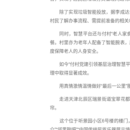
除了实现垃圾智能投放，据李成达介
村民了解办事流程、需提前准备的相关材
同时，智慧平台还与付村“老人家食
餐。村里亦为老年人配备了智能腕表，
度保障老人的人身安全。
如今“付村党建引领基层治理智慧平台
理中取得显著成效。
用真情激情温情做好“最后一公里”
走进天津北辰区瑞景街道宝翠花都社
帘。
这个位于听景园小区6号楼的楼门，结
介”“邻里聊吧”“中国传统民族乐器展示墙