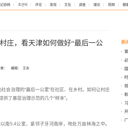
记协网
조선어
评论
发现
文化
调查
理论
视频
健
村庄，看天津如何做好“最后一公
新
者：
编辑：
王永
时
)社会治理的“最后一公里”在社区、在乡村。如何让村庄
繁
提供了基层治理示范的几个“样本”。
打
力
南5.4公里，紧邻子牙河南岸，地处万亩林海之中。