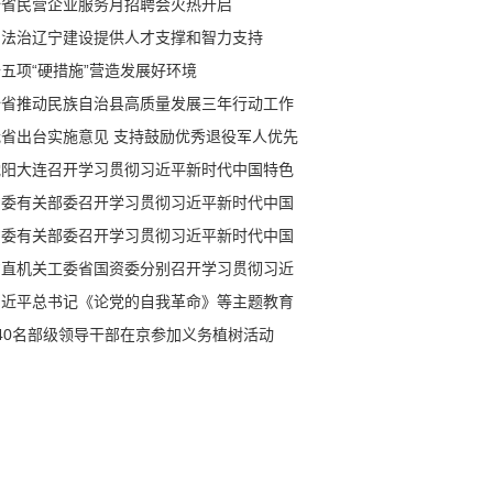
全省民营企业服务月招聘会火热开启
为法治辽宁建设提供人才支撑和智力支持
五项“硬措施”营造发展好环境
全省推动民族自治县高质量发展三年行动工作
议召开
我省出台实施意见 支持鼓励优秀退役军人优先
中小学任教
沈阳大连召开学习贯彻习近平新时代中国特色
会主义思想主题教育工作会议
省委有关部委召开学习贯彻习近平新时代中国
色社会主义思想主题教育工作会议
省委有关部委召开学习贯彻习近平新时代中国
色社会主义思想主题教育工作会议
省直机关工委省国资委分别召开学习贯彻习近
新时代中国特色社会主义思想主题教育工作会
习近平总书记《论党的自我革命》等主题教育
习材料出版发行
140名部级领导干部在京参加义务植树活动