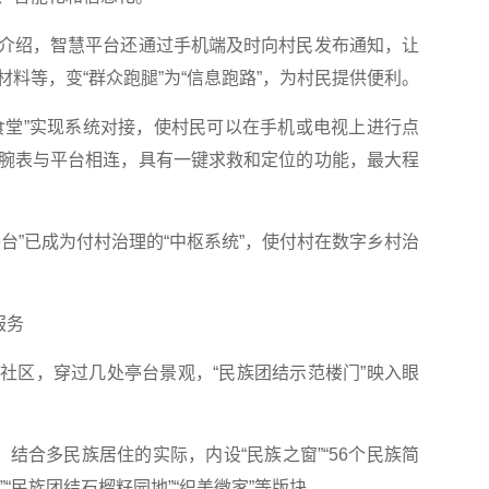
绍，智慧平台还通过手机端及时向村民发布通知，让
料等，变“群众跑腿”为“信息跑路”，为村民提供便利。
堂”实现系统对接，使村民可以在手机或电视上进行点
腕表与平台相连，具有一键求救和定位的功能，最大程
”已成为付村治理的“中枢系统”，使付村在数字乡村治
服务
区，穿过几处亭台景观，“民族团结示范楼门”映入眼
合多民族居住的实际，内设“民族之窗”“56个民族简
”“民族团结石榴籽园地”“织美微家”等版块。