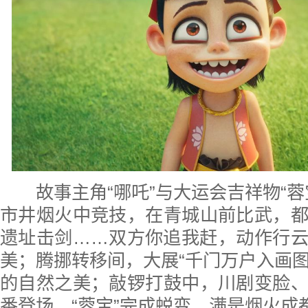
故事主角“哪吒”与大运会吉祥物“蓉
市井烟火中竞技，在青城山前比武，
遗址击剑……双方你追我赶，动作行
美；腾挪转移间，大展“千门万户入画图”
的自然之美；敲锣打鼓中，川剧变脸
番登场，“蓉宝”完成蜕变，满是烟火成