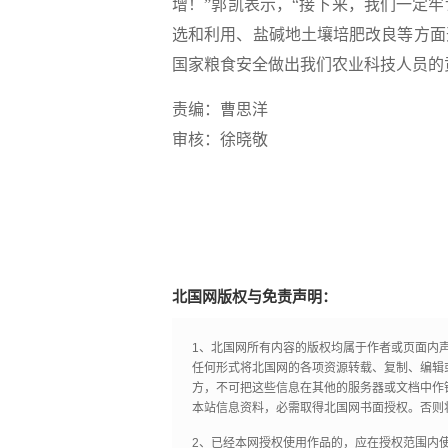
增！”郭凯表示，“接下来，我们一定
选和利用、盐碱地土壤培肥改良等方面
国家粮食安全做出我们农业科技人员的
责编：曹思洋
审核：徐晓敬
北国网版权与免责声明：
1、北国网所有内容的版权均属于作者或页面内
任何形式将北国网的各项资源转载、复制、编辑
方，不可把这些信息在其他的服务器或文档中作
本站信息资料，必需取得北国网书面授权。否则
2、已经本网授权使用作品的，应在授权范围内使