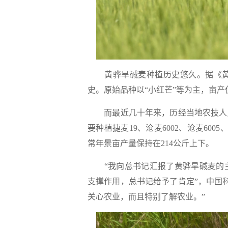
黄骅旱碱麦种植历史悠久。据《黄骅
史。原始品种以“小红芒”等为主，亩产
而最近几十年来，历经当地农技人员
要种植捷麦19、沧麦6002、沧麦600
常年景亩产量保持在214公斤上下。
“我向总书记汇报了黄骅旱碱麦的主
支撑作用，总书记给予了肯定”，中国
关心农业，而且特别了解农业。”