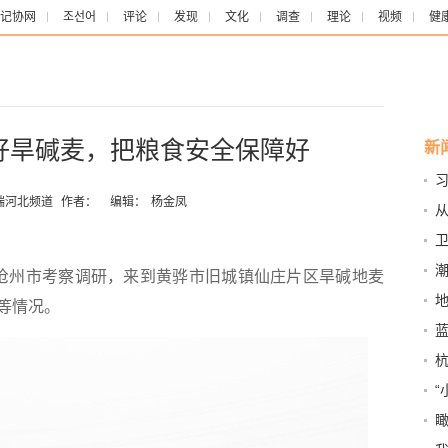
记协网
조선어
评论
发现
文化
调查
理论
视频
健
种好旱碱麦，把粮食安全保障好
新
来
端河北频道
作者：
编辑：
杨金凤
理
卫
样
潮
沧州市考察调研，来到黄骅市旧城镇仙庄片区旱碱地麦
等情况。
本”
杭
“