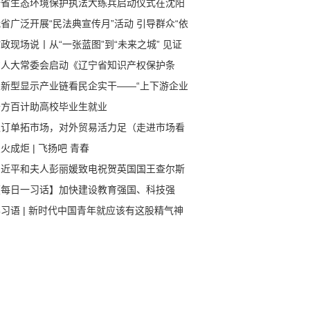
全省生态环境保护执法大练兵启动仪式在沈阳
行
省广泛开展“民法典宣传月”活动 引导群众“依
“找法”“用法”“靠法”
政现场说丨从“一张蓝图”到“未来之城” 见证
安拔节生长
省人大常委会启动《辽宁省知识产权保护条
》执法检查
从新型显示产业链看民企实干——“上下游企业
团发力，空间更大”（经济新方位·支持民营经
千方百计助高校毕业生就业
发展）
抓订单拓市场，对外贸易活力足（走进市场看
心）
火成炬 | 飞扬吧 青春
习近平和夫人彭丽媛致电祝贺英国国王查尔斯
世和王后卡米拉加冕
【每日一习话】加快建设教育强国、科技强
、人才强国
习语 | 新时代中国青年就应该有这股精气神