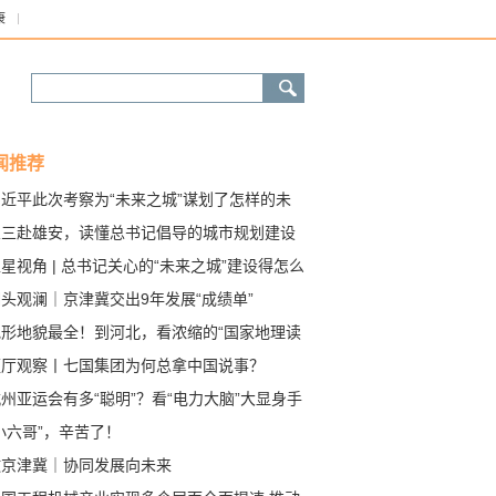
康
闻推荐
习近平此次考察为“未来之城”谋划了怎样的未
？
从三赴雄安，读懂总书记倡导的城市规划建设
念
星视角 | 总书记关心的“未来之城”建设得怎么
了？
头观澜｜京津冀交出9年发展“成绩单”
地形地貌最全！到河北，看浓缩的“国家地理读
蓝厅观察丨七国集团为何总拿中国说事？
州亚运会有多“聪明”？看“电力大脑”大显身手
小六哥”，辛苦了！
瞰京津冀｜协同发展向未来