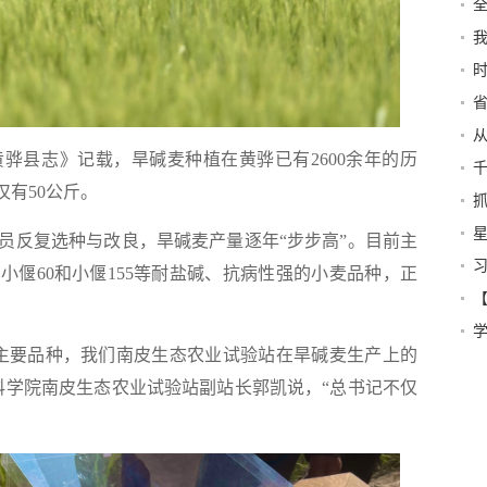
举
我
法”
时
雄
例
抱
县志》记载，旱碱麦种植在黄骅已有2600余年的历
济
仅有50公斤。
信
星
反复选种与改良，旱碱麦产量逐年“步步高”。目前主
5、小偃60和小偃155等耐盐碱、抗病性强的小麦品种，正
三
国
学
要品种，我们南皮生态农业试验站在旱碱麦生产上的
科学院南皮生态农业试验站副站长郭凯说，“总书记不仅