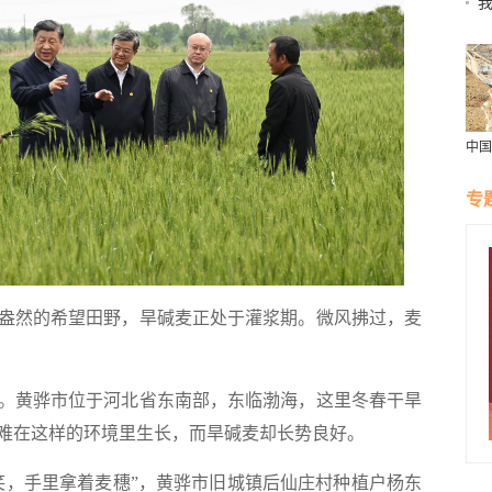
行
中国
尔吉
力中
专
合作
然的希望田野，旱碱麦正处于灌浆期。微风拂过，麦
黄骅市位于河北省东南部，东临渤海，这里冬春干旱
难在这样的环境里生长，而旱碱麦却长势良好。
，手里拿着麦穗”，黄骅市旧城镇后仙庄村种植户杨东