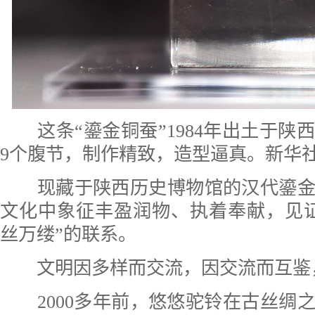
这条“鎏金铜蚕”1984年出土于
9个腹节，制作精致，造型逼真。新华社
现藏于陕西历史博物馆的汉代鎏金
文化中象征丰盈润物、执着奉献，见
丝万缕”的联系。
文明因多样而交流，因交流而互鉴
2000多年前，悠悠驼铃在古丝绸