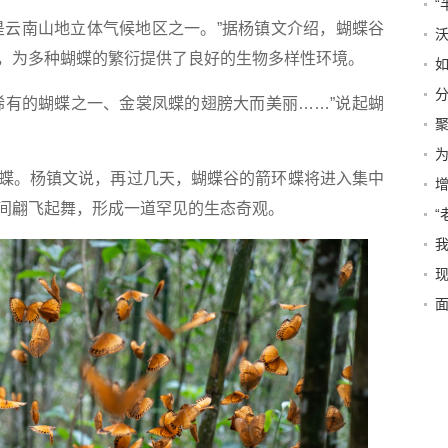
“
云南山地立体气候地区之一。”据杨镇文介绍，蝴蝶谷
，为多种蝴蝶的繁衍提供了良好的生物多样性环境。
如
有的蝴蝶之一、金裳凤蝶的翅膀大而美丽……”说起蝴
为
。杨镇文说，再过几天，蝴蝶谷的箭环蝶将进入集中
间翩飞起舞，形成一道罕见的生态奇观。
现
10