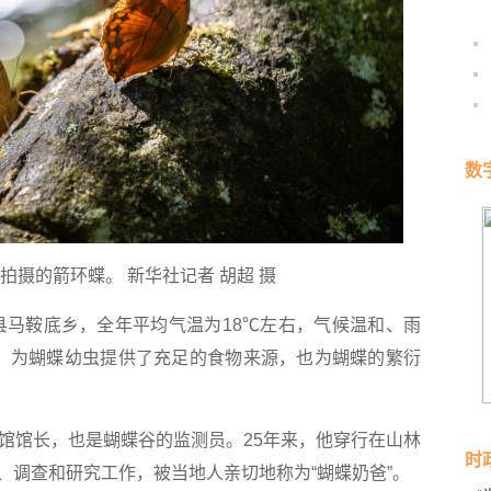
数
谷拍摄的箭环蝶。 新华社记者 胡超 摄
马鞍底乡，全年平均气温为18℃左右，气候温和、雨
，为蝴蝶幼虫提供了充足的食物来源，也为蝴蝶的繁衍
馆长，也是蝴蝶谷的监测员。25年来，他穿行在山林
时
、调查和研究工作，被当地人亲切地称为“蝴蝶奶爸”。