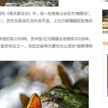
个
的《倚天屠龙记》中，有一处绝美山谷名为“蝴蝶谷”，
…”。而在云南省红河州金平县，上亿只蝴蝶翩跹起舞的
旅游
国约有2100种，而中国·红河蝴蝶谷就拥有320余种，
专
富的地区之一，也因此被称为藏在大山里的“蝴蝶博物