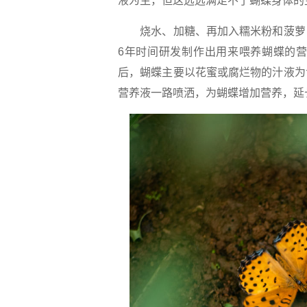
液为生，但这远远满足不了蝴蝶身体的
烧水、加糖、再加入糯米粉和菠萝…
6年时间研发制作出用来喂养蝴蝶的
后，蝴蝶主要以花蜜或腐烂物的汁液为
营养液一路喷洒，为蝴蝶增加营养，延