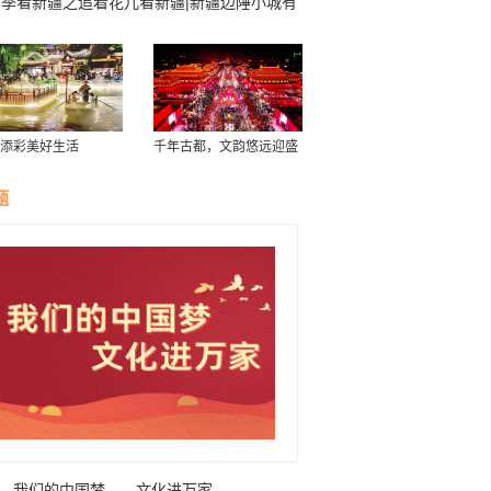
四季看新疆之追着花儿看新疆|新疆边陲小城有
“多语种呼叫中心”
添彩美好生活
千年古都，文韵悠远迎盛
会
题
我们的中国梦——文化进万家