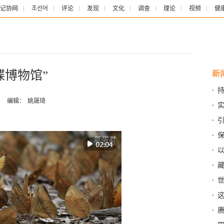
记协网
조선어
评论
发现
文化
调查
理论
视频
健
蝶博物馆”
新
：
编辑：
姚晟琦
观
这
几