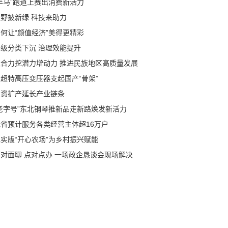
半马”跑道上赛出消费新活力
沃野披新绿 科技来助力
何让“颜值经济”美得更精彩
分级分类下沉 治理效能提升
聚合力挖潜力增动力 推进民族地区高质量发展
超特高压变压器支起国产“骨架”
增资扩产延长产业链条
“老字号”东北钢琴推新品走新路焕发新活力
我省预计服务各类经营主体超16万户
实版“开心农场”为乡村振兴赋能
面对面聊 点对点办 一场政企恳谈会现场解决
个问题