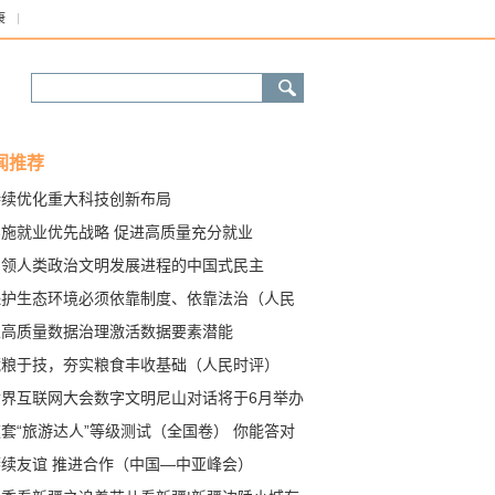
康
闻推荐
持续优化重大科技创新布局
实施就业优先战略 促进高质量充分就业
引领人类政治文明发展进程的中国式民主
保护生态环境必须依靠制度、依靠法治（人民
点）——身边变化看生态②
以高质量数据治理激活数据要素潜能
藏粮于技，夯实粮食丰收基础（人民时评）
世界互联网大会数字文明尼山对话将于6月举办
套“旅游达人”等级测试（全国卷） 你能答对
道？
赓续友谊 推进合作（中国—中亚峰会）