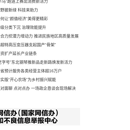
半马”跑道上赛出消费新活力
沃野披新绿 科技来助力
何让“颜值经济”美得更精彩
分级分类下沉 治理效能提升
聚合力挖潜力增动力 推进民族地区高质量发展
超特高压变压器支起国产“骨架”
增资扩产延长产业链条
“老字号”东北钢琴推新品走新路焕发新活力
我省预计服务各类经营主体超16万户
实版“开心农场”为乡村振兴赋能
面对面聊 点对点办 一场政企恳谈会现场解决
个问题