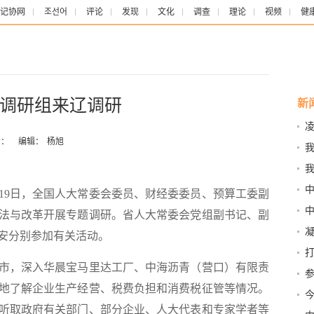
记协网
조선어
评论
发现
文化
调查
理论
视频
健
调研组来辽调研
新
：
编辑：
杨旭
局
我
至19日，全国人大常委会委员、财经委委员、预算工委副
古
法与改革开展专题调研。省人大常委会党组副书记、副
植
安分别参加有关活动。
，深入华晨宝马里达工厂、中海沥青（营口）有限责
参
地了解企业生产经营、税费负担和消费税征管等情况。
今
听取政府有关部门、部分企业、人大代表和专家学者等