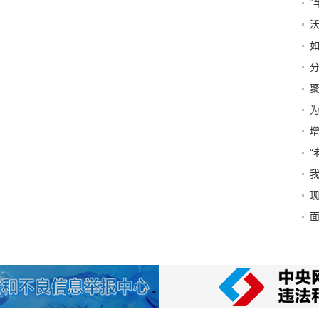
“
如
为
现
10