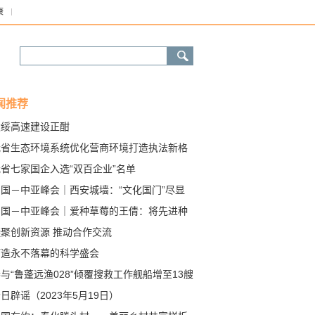
康
闻推荐
凌绥高速建设正酣
我省生态环境系统优化营商环境打造执法新格
省七家国企入选“双百企业”名单
中国－中亚峰会｜西安城墙：“文化国门”尽显
都魅力
中国－中亚峰会｜爱种草莓的王倩：将先进种
技术引入乌兹别克斯坦
凝聚创新资源 推动合作交流
打造永不落幕的科学盛会
与“鲁蓬远渔028”倾覆搜救工作舰船增至13艘
日辟谣（2023年5月19日）