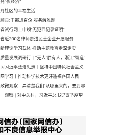
亮“夜经济”
牡丹社区的幸福生活
顺县:干部进百企 服务解难题
省试行网上申领“无犯罪记录证明”
全省近200名律师走进民营企业开展服务
创新理论学习载体 推动主题教育走深走实
质量发展调研行丨“无人”胜有人，浙江“智造”
速跑
学习习近平法治思想｜坚持中国特色社会主义
治道路
看图学习丨推动科学技术更好造福各国人民
时政微观察丨弄清楚我们“从哪里来的，要到哪
”
一观察 | 对中关村，习近平总书记寄予厚望