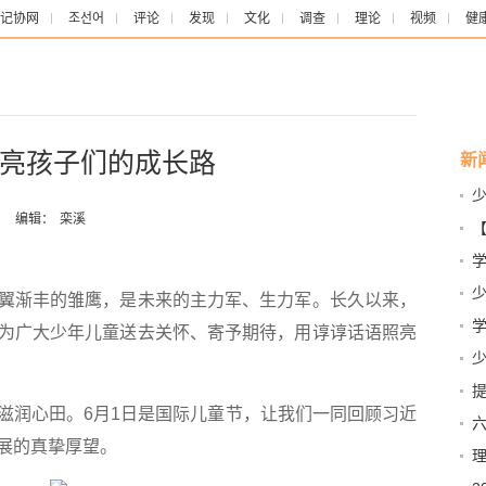
记协网
조선어
评论
发现
文化
调查
理论
视频
健
亮孩子们的成长路
新
少
：
编辑：
栾溪
们
渐丰的雏鹰，是未来的主力军、生力军。长久以来，
为广大少年儿童送去关怀、寄予期待，用谆谆话语照亮
儿
提
润心田。6月1日是国际儿童节，让我们一同回顾习近
展的真挚厚望。