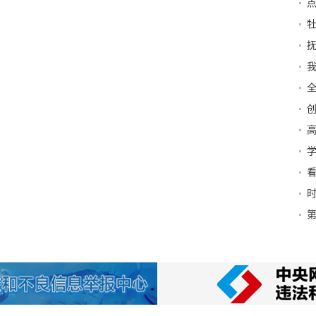
点
抚
我
高
加
法
里去
第