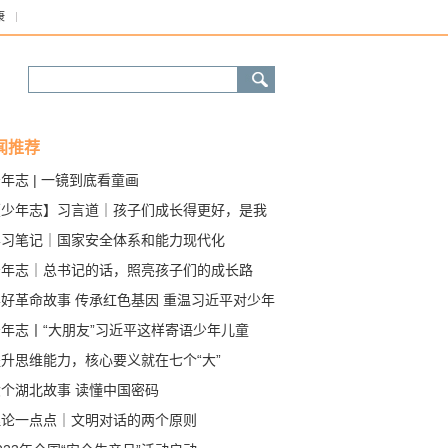
康
闻推荐
年志 | 一镜到底看童画
【少年志】习言道｜孩子们成长得更好，是我
最大的心愿
学习笔记｜国家安全体系和能力现代化
少年志｜总书记的话，照亮孩子们的成长路
学好革命故事 传承红色基因 重温习近平对少年
童的殷切嘱托
少年志丨“大朋友”习近平这样寄语少年儿童
升思维能力，核心要义就在七个“大”
六个湖北故事 读懂中国密码
理论一点点｜文明对话的两个原则