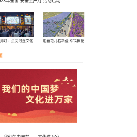
023年全国“安全生产月”活动启动
排灯：点亮河湟文化
追着花儿看新疆|幸福像花
星空
儿一样——新疆“花经济”
带动群众致富
题
我们的中国梦——文化进万家