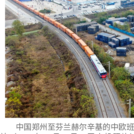
中国郑州至芬兰赫尔辛基的中欧