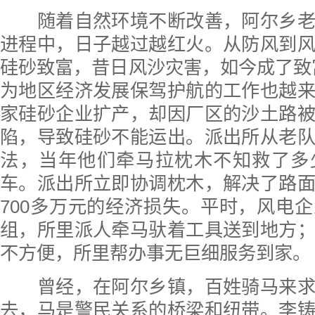
随着自然环境不断改善，阿尔乡老
进程中，日子越过越红火。从防风到
硅砂致富，昔日风沙灾害，如今成了致富法
为地区经济发展保驾护航的工作也越
家硅砂企业扩产，却因厂区的沙土路
陷，导致硅砂不能运出。派出所从老
法，当年他们牵马拉枕木不知救了多
车。派出所立即协调枕木，解决了路
700多万元的经济损失。平时，风电
组，所里派人牵马驮着工具送到地方
不方便，所里帮办事无巨细服务到家。
曾经，在阿尔乡镇，百姓骑马来求
去，马是警民关系的桥梁和纽带。李