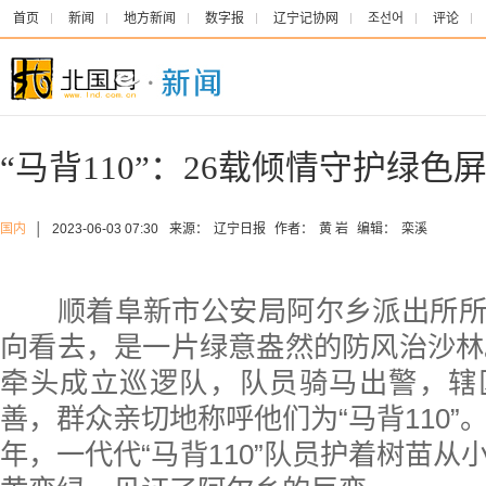
首页
新闻
地方新闻
数字报
辽宁记协网
조선어
评论
“马背110”：26载倾情守护绿色
国内
│
2023-06-03 07:30
来源：
辽宁日报
作者：
黄 岩
编辑：
栾溪
顺着阜新市公安局阿尔乡派出所所
向看去，是一片绿意盎然的防风治沙林。
牵头成立巡逻队，队员骑马出警，辖
善，群众亲切地称呼他们为“马背110”
年，一代代“马背110”队员护着树苗从