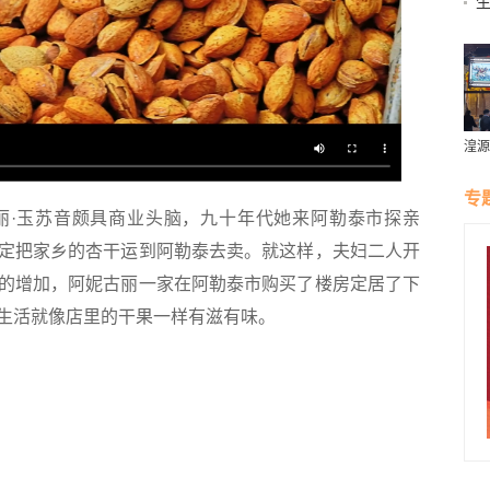
—
教
湟源
璀璨
专
·玉苏音颇具商业头脑，九十年代她来阿勒泰市探亲
定把家乡的杏干运到阿勒泰去卖。就这样，夫妇二人开
的增加，阿妮古丽一家在阿勒泰市购买了楼房定居了下
生活就像店里的干果一样有滋有味。