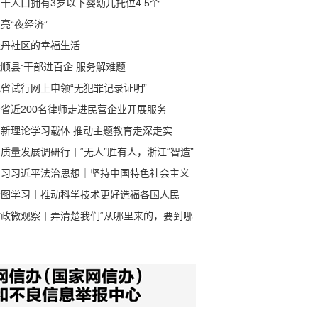
千人口拥有3岁以下婴幼儿托位4.5个
亮“夜经济”
牡丹社区的幸福生活
顺县:干部进百企 服务解难题
省试行网上申领“无犯罪记录证明”
全省近200名律师走进民营企业开展服务
创新理论学习载体 推动主题教育走深走实
质量发展调研行丨“无人”胜有人，浙江“智造”
速跑
学习习近平法治思想｜坚持中国特色社会主义
治道路
看图学习丨推动科学技术更好造福各国人民
时政微观察丨弄清楚我们“从哪里来的，要到哪
”