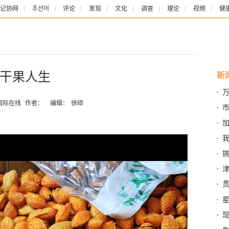
记协网
조선어
评论
发现
文化
调查
理论
视频
健
干果人生
新
国际在线
作者：
编辑：
徐硕
市
专
发
我
在
挑
南
津
专
星
现