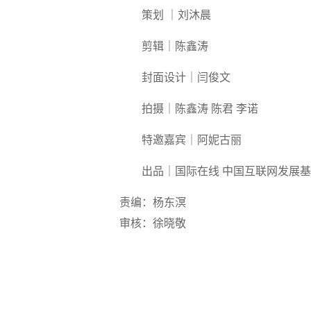
策划 ｜刘沐晨
剪辑｜陈鑫涛
封面设计｜闫俊文
拍摄｜陈鑫涛 陈君 李诺
特邀嘉宾｜阿妮古丽
出品｜国际在线 中国互联网发展基
责编：杨东溟
审核：徐晓敬