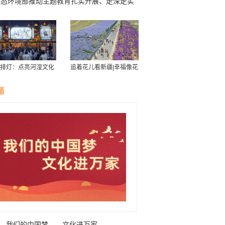
生态环境部推动主题教育扎实开展、走深走实
—以解决群众身边突出生态环境问题检验主题
育成效（学思想 强党性 重实践 建新功）
排灯：点亮河湟文化
追着花儿看新疆|幸福像花
星空
儿一样——新疆“花经济”
带动群众致富
题
我们的中国梦——文化进万家