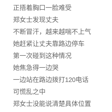
正捂着胸口一脸难受
郑女士发现
丈夫
不断冒汗，越来越喘不上气
她赶紧让丈夫
靠路边停车
第一次碰到
这种情况
她焦急得一边哭
一边站在路边拨打120电话
可慌乱之中
郑女士没能说清楚
具体位置