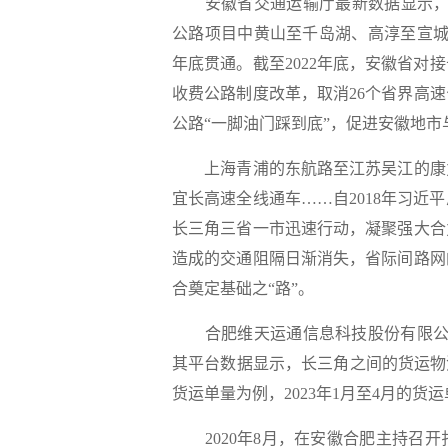
安徽省交通运输厅最新数据显示，目
公路项目中黄山至千岛湖、高淳至宣城
年底贯通。截至2022年底，安徽省对
收费公路制度改革，取消26个省界高
公路“一脚油门踩到底”，促进安徽地
上海青浦的东航路至江苏吴江的康力
宜长高速全线通车……自2018年习
长三角三省一市迅速行动，凝聚强大合
造成的交通阻隔日渐消失，省际间路网
合奠定基础之“路”。
合肥维天运通信息科技股份有限公司
其平台数据显示，长三角之间的货运物
货运单量为例，2023年1月至4月的货运
2020年8月，在安徽合肥主持召开