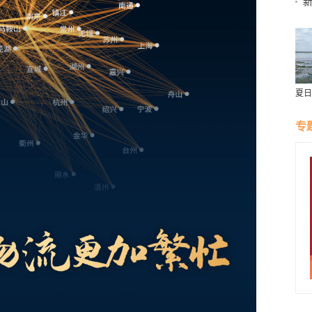
电
夏日
专