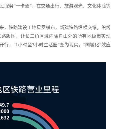
民服务“一卡通”，在交通出行、旅游观光、文化体验等
，铁路建设工地星罗棋布，新建铁路纵横交错。织线
铁路版图，让长三角区域内除舟山外的所有地级市实现
开行，“1小时至3小时生活圈”变为现实，“同城化”效应