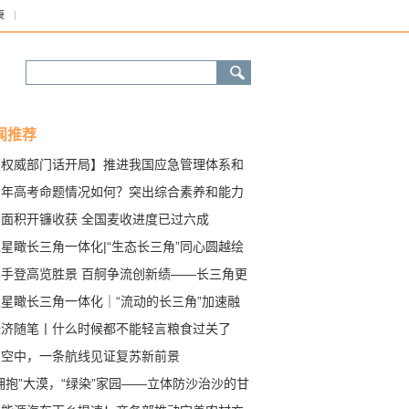
康
闻推荐
【权威部门话开局】推进我国应急管理体系和
力现代化
今年高考命题情况如何？突出综合素养和能力
查
大面积开镰收获 全国麦收进度已过六成
星瞰长三角一体化|“生态长三角”同心圆越绘
大
携手登高览胜景 百舸争流创新绩——长三角更
质量一体化发展一线观察
卫星瞰长三角一体化｜“流动的长三角”加速融
来
经济随笔丨什么时候都不能轻言粮食过关了
夜空中，一条航线见证复苏新前景
拥抱”大漠，“绿染”家园——立体防沙治沙的甘
实践