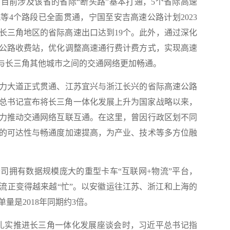
前涉及该省的省际“断头路”基本打通，5个省际高速
等4个路段已全面贯通，宁国至安吉高速公路计划2023
接长三角地区的省际高速出口达到19个。此外，通过深化
速公路收费站，优化调整高速通行费计费方式，实现高速
市与长三角其他城市之间的交通网络更加畅通。
大道正式贯通、江苏宜兴与浙江长兴的省际高速公路
近平总书记宣布将长三角一体化发展上升为国家战略以来，
力推动交通网络互联互通。在这里，曾因行政区划不同
的可达性与畅通度加速提高，为产业、技术等多方位融
拥有数据规模庞大的重型卡车“互联网+物流”平台，
流正变得越来越“忙”。以安徽运往江苏、浙江和上海的
单量是2018年同期约3倍。
扎实推进长三角一体化发展座谈会时，习近平总书记指