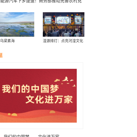
新能源汽车下乡提速！商务部推动完善农村充
基础设施
乌梁素海
湟源排灯：点亮河湟文化
璀璨星空
题
我们的中国梦——文化进万家