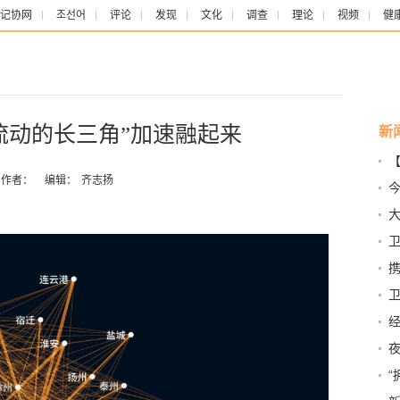
记协网
조선어
评论
发现
文化
调查
理论
视频
健
流动的长三角”加速融起来
新
能
作者：
编辑：
齐志扬
考
卫
越
高
起
“
肃