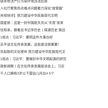
全链条依法严打污染环境违法犯罪
省人社厅聚焦热点难点问题着力深化“放管服”
革
【央视快评】努力建设中华民族现代文明
中国星辰｜这是一封中国航天员从“天宫”发来
回信
鉴往知来，跟着总书记学历史丨探源历史 致远
来
第1视点｜习近平：要把这件大事办好
习近平谈文化传承发展，这些提法很重要！
担负起新的文化使命 努力建设中华民族现代文
第1视点｜习近平：要做好中华文明起源的研究
阐释
时政新闻眼丨在文化传承发展座谈会上，习近
谈到一个重大课题
千人口拥有3岁以下婴幼儿托位4.5个