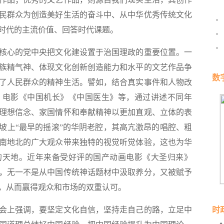
民群众为创造美好生活的奋斗中、从中华优秀传统文化
时代的主流价值、回答时代课题。
心的党中央把文化建设置于治国理政的重要位置。一
族精气神、体现文化创新创造能力和水平的文艺作品争
数
了人民群众的精神生活。譬如，结合真实事件和人物改
、电影《中国机长》《中国医生》等，通过讲述不同年
理想信念、家国情怀和奉献精神以更加直观、立体的表
坡上“最早的摇滚”的华阴老腔，其高亢激昂的唱腔、粗
南地北的广大观众带来独特的视觉听觉体验，这也为华
的天地。近年来备受好评的国产动画电影《大圣归来》
，无一不是从中国传统神话题材中汲取养分，又被赋予
，从而赢得观众和市场的双重认可。
上强调，要坚定文化自信，坚持走自己的路，立足中
时