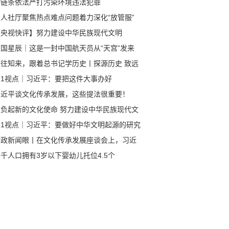
全链条依法严打污染环境违法犯罪
省人社厅聚焦热点难点问题着力深化“放管服”
革
【央视快评】努力建设中华民族现代文明
中国星辰｜这是一封中国航天员从“天宫”发来
回信
鉴往知来，跟着总书记学历史丨探源历史 致远
来
第1视点｜习近平：要把这件大事办好
习近平谈文化传承发展，这些提法很重要！
担负起新的文化使命 努力建设中华民族现代文
第1视点｜习近平：要做好中华文明起源的研究
阐释
时政新闻眼丨在文化传承发展座谈会上，习近
谈到一个重大课题
千人口拥有3岁以下婴幼儿托位4.5个