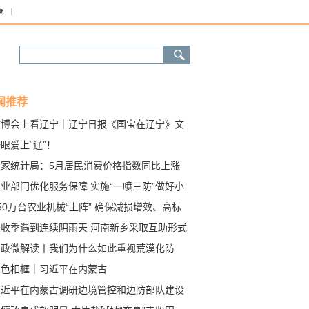
康
闻推荐
文博会上看辽宁｜辽宁日报《国宝在辽宁》文
上“吸睛”
眼爱上“辽”！
国家统计局：5月居民消费价格指数同比上涨
%
业部门优化服务保障 实施“一喷三防”做好小
田管
50万台农业机械“上阵” 确保减损增效、高标
完成夏种作业
麦收季遇到连续阴雨天 河南新乡采取互助形式
障小麦晾晒
时政微解读丨我们为什么如此重视荒漠化防
？
金色相框｜习近平在内蒙古
习近平在内蒙古调研边境管控和边防部队建设
况时强调 加强部队全面建设 提高边境防卫管