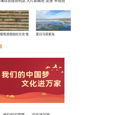
壤改良成效明显 大片盐碱地“变身”丰收田
能力 努力锻造卫国戍边钢铁长城
葡萄酒借国际交流“香
夏日乌梁素海
外”
题
我们的中国梦——文化进万家