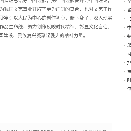
国道理总结好中国经验，把中国经验提升为中国理论，
为我国文艺事业开辟了更为广阔的舞台，也对文艺工作
改
要牢记以人民为中心的创作初心，俯下身子，深入现实
作品生命线，努力创作反映时代精神、彰显文化自信、
的
国建设、民族复兴凝聚起强大的精神力量。
未
明
和
平
每