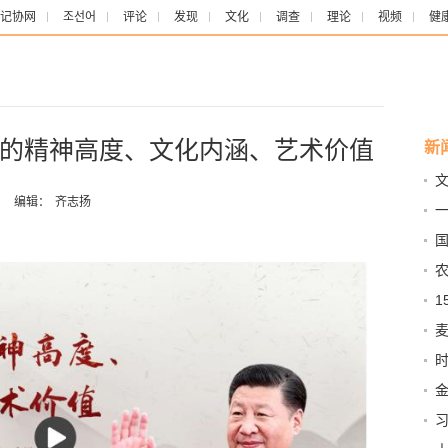
记协网
조선어
评论
发现
文化
调查
理论
视频
健
的精神高度、文化内涵、艺术价值
新
博会
：
编辑：
齐志扬
一
0.2
农
麦
1
准
保
治
情