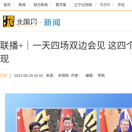
首页
新闻
地方新闻
数字报
辽宁记协网
조선어
评论
联播+｜一天四场双边会见 这四
现
时政
│
2023-06-28 20:43
来源：
央视网
作者：
编辑：
李明