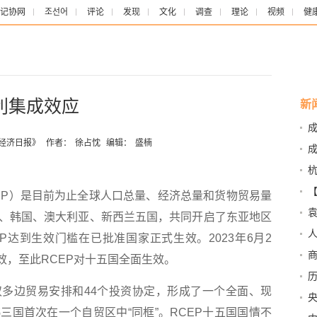
记协网
조선어
评论
发现
文化
调查
理论
视频
健
利集成效应
新
手
《经济日报》
作者：
徐占忱
编辑：
盛楠
P）是目前为止全球人口总量、经济总量和货物贸易量
里
袁
、韩国、澳大利亚、新西兰五国，共同开启了东亚地区
人
EP达到生效门槛在已批准国家正式生效。2023年6月2
动
效，至此RCEP对十五国全面生效。
到1
历
多边贸易安排和44个投资协定，形成了一个全面、现
性
三国首次在一个自贸区中“同框”。RCEP十五国国情不
政