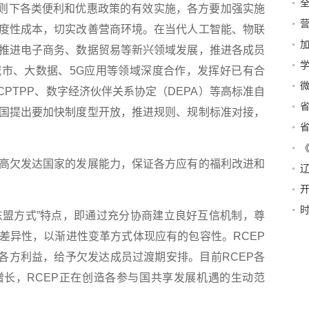
全
则下各类便利和优惠政策的有效实施，各方要加强实施
营
度性成本，切实改善营商环境。在当代人工智能、物联
推进电子商务、数据贸易等新兴领域发展，推进各成员
市、大数据、5G应用等领域深度合作，发挥好已有合
这
CPTPP、数字经济伙伴关系协定（DEPA）等高标准自
调
国提出要加快制度型开放，推进规则、规制标准对接，
记
省
郝
分
兴
阶
欠发达国家的发展能力，保证各方应有的福利改进和
盟方式”特点，即通过充分协商建立良好互信机制，尊
差异性，以渐进性变革方式体现应有的包容性。RCEP
了各方利益，给予欠发达成员过渡期安排。目前RCEP各
长，RCEP正在创造各参与国共享发展机遇的生动范