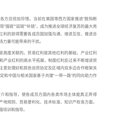
各方应倍加珍惜。当前在美国等西方国家推进“脱钩断
现“强链”“延链”“补链”，成为推进全球经济复苏的最大亮
重红利的获得需要各成员国加强沟通、增进互信、推进合
场力量可能带来的干扰。
是高度关联的。贸易红利是其他红利的基础，产业红利
和产业红利的高水平拓展，制度红利反过来不断增进贸
要注意处理好和其他自贸协定及区域内双多边合作框架关
定和中国与相关国家基于共建“一带一路”的同向助力作
介和指导，使各成员方国内各类市场主体能真正弄得
原产地规则、贸易便利化、技术标准、知识产权各方面，
强培训和指导。