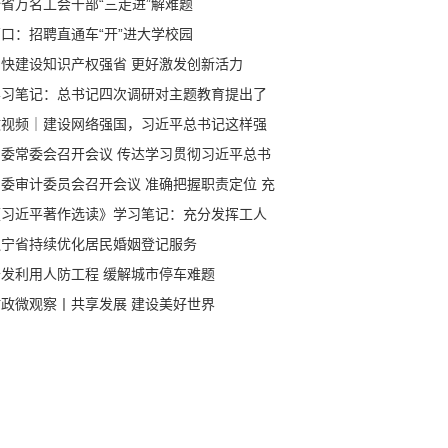
省万名工会干部“三走进”解难题
口：招聘直通车“开”进大学校园
加快建设知识产权强省 更好激发创新活力
学习笔记：总书记四次调研对主题教育提出了
些要求
微视频｜建设网络强国，习近平总书记这样强
省委常委会召开会议 传达学习贯彻习近平总书
在中共中央政治局第六次集体学习时重要讲话
委审计委员会召开会议 ​准确把握职责定位 充
鹏主持会议
发挥职能作用 以有力有效审计监督服务保障振
《习近平著作选读》学习笔记：充分发挥工人
发展大局 郝鹏主持 李乐成出席
级的重要作用
辽宁省持续优化居民婚姻登记服务
开发利用人防工程 缓解城市停车难题
时政微观察丨共享发展 建设美好世界