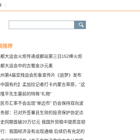
康
闻推荐
成都大运会火炬传递成都站第三日152棒火炬
接力传递
成都大运会中的古蜀金沙元素
杭州第4届亚残运会形象宣传片《追梦》发布
【中国有约】孟加拉记者打卡内蒙古草原，“这
景色太美了”
隆平先生墓前的特殊“礼物”
民币汇率不会出现“单边市” 仍会保持双向波
、动态均衡
商务部：已对外签署且生效的投资保护协定达
08个
史同期首破20万亿元 我国外贸稳中提质显韧
央行：我国经济没有出现通缩 后续仍有充足的
策空间