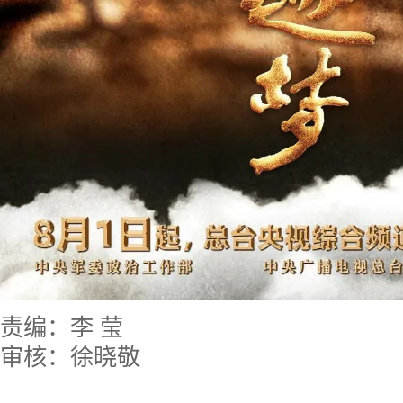
责编：李 莹
审核：徐晓敬