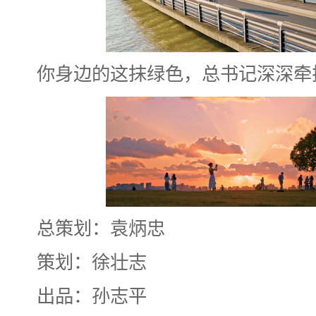
你身边的这抹绿色，总书记深深牵
总策划：袁炳忠
策划：徐壮志
出品：孙志平