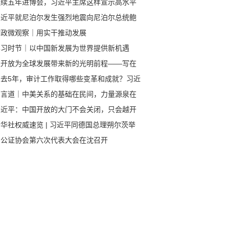
连续五年进博会，习近平主席这样宣示高水平
放
习近平就尼泊尔发生强烈地震向尼泊尔总统鲍
尔致慰问电
时政微观察｜用实干推动发展
学习时节｜以中国新发展为世界提供新机遇
让开放为全球发展带来新的光明前程——写在
六届中国国际进口博览会开幕之际
过去5年，审计工作取得哪些变革和成就？习近
总书记作出科学总结
习言道｜中美关系的基础在民间，力量源泉在
民友好
习近平：中国开放的大门不会关闭，只会越开
大
华社权威速览 | 习近平同德国总理朔尔茨举
视频会晤
省公证协会第六次代表大会在沈召开