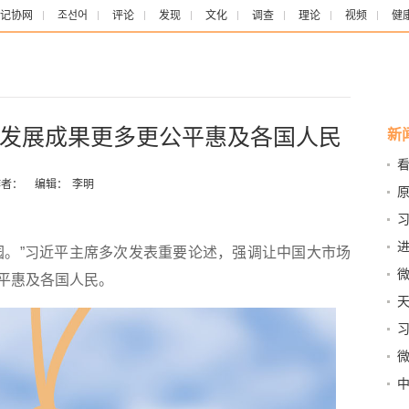
记协网
조선어
评论
发现
文化
调查
理论
视频
健
发展成果更多更公平惠及各国人民
新
放
者：
编辑：
李明
进
。”习近平主席多次发表重要论述，强调让中国大市场
进
微
平惠及各国人民。
天
程
流爬