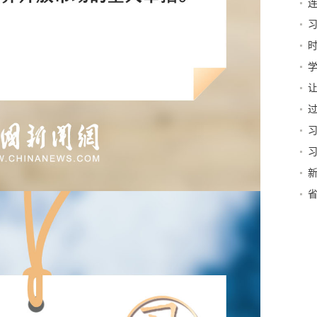
开
德
第
平
人
越
新
行