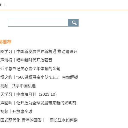
康
闻推荐
看图学习丨中国新发展世界新机遇 推动建设开
型世界经济
原声海报丨唱响新时代开放强音
习近平总书记关心青少年体育的金句
博之约丨“666进博寻宝小队”出击！带你解锁
博宝藏
视频 | 共享中国机遇
天学习丨中南海月刊（2023.10）
习声回响丨让开放为全球发展带来新的光明前
微视频｜开放惠全球
中国式现代化·青年的回答｜一滴长江水如何逆
上13层“台阶”？