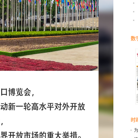
数
时
融