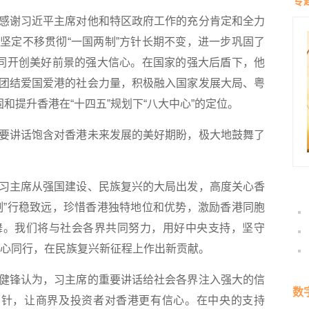
专
谢习近平主席对他和特区政府工作的充分肯定和全力
坚定不移贯彻“一国两制”方针长期不变，进一步巩固了
共同开创美好前景的强大信心。在国家的强大后盾下，他
团结爱国爱港的社会力量，积极融入国家发展大局、粤
和提升香港在“十四五”规划下“八大中心”的定位。
讲话饱含对香港未来发展的美好期盼，极大地鼓舞了
主席从强国建设、民族复兴的大局出发，高度关心香
制”行稳致远，珍惜香港独特地位和优势，激励香港同胞
舞。我们将与社会各界共同努力，用好中央支持，坚守
国同心同行，在民族复兴新征程上作出新贡献。
锋认为，习主席的重要讲话给社会各界注入强大的信
数
方针，让商界及投资者对香港更有信心。在中央的支持