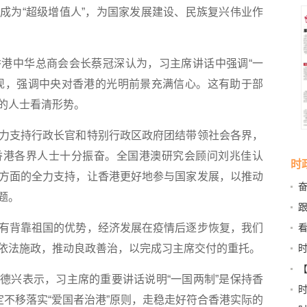
成为“超级增值人”，为国家发展建设、民族复兴伟业作
中华总商会会长蔡冠深认为，习主席讲话中强调“一
现，强调中央对香港的光明前景充满信心。这有助于部
的人士看清形势。
支持行政长官和特别行政区政府团结带领社会各界，
香港各界人士十分振奋。全国港澳研究会顾问刘兆佳认
时
方面的全力支持，让香港更好地参与国家发展，以推动
题。
书
背靠祖国的优势，经济发展在疫情后逐步恢复，我们
依法施政，推动良政善治，以完成习主席交付的重托。
强
兴表示，习主席的重要讲话说明“一国两制”是保持香
时
定不移落实“爱国者治港”原则，走稳走好符合香港实际的
17