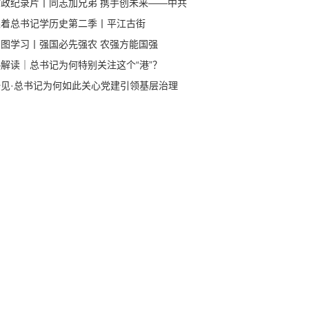
时政纪录片丨同志加兄弟 携手创未来——中共
央总书记、国家主席习近平访问越南纪实
跟着总书记学历史第二季丨平江古街
看图学习丨强国必先强农 农强方能国强
热解读｜总书记为何特别关注这个“港”？
一见·总书记为何如此关心党建引领基层治理