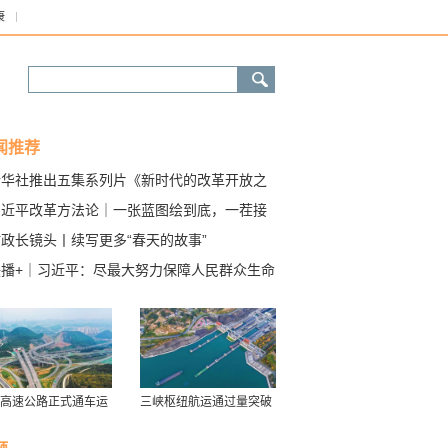
康
闻推荐
新华社推出五集系列片《新时代的改革开放之
》
习近平改革方法论｜一张蓝图绘到底，一茬接
一茬干
政长镜头丨续写更多“春天的故事”
联播+｜习近平：尽最大努力保障人民群众生命
产安全
高速公路正式通车运
三峡枢纽航运通过量突破
历年最高水平