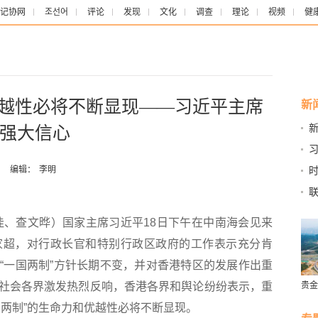
记协网
조선어
评论
发现
文化
调查
理论
视频
健
优越性必将不断显现——习近平主席
新
强大信心
路
着
：
编辑：
李明
时
财
、查文晔）国家主席习近平18日下午在中南海会见来
家超，对行政长官和特别行政区政府的工作表示充分肯
“一国两制”方针长期不变，并对香港特区的发展作出重
社会各界激发热烈反响，香港各界和舆论纷纷表示，重
贵金
营
国两制”的生命力和优越性必将不断显现。