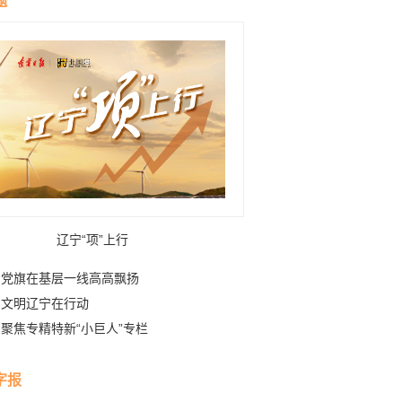
题
辽宁“项”上行
党旗在基层一线高高飘扬
文明辽宁在行动
聚焦专精特新“小巨人”专栏
字报