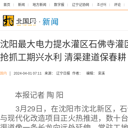
首页
新闻
地方新闻
数字报
辽宁记协网
조선어
评论
沈阳最大电力提水灌区石佛寺灌
抢抓工期兴水利 清渠建道保春耕
国内
│
2024-04-01 07:11
来源：
辽宁日报
作者：
编辑：
栾溪
本报记者 陶 阳
3月29日，在沈阳市沈北新区，石
与现代化改造项目正火热推进，数十
渠道像一条长龙向远处延伸。常驻工