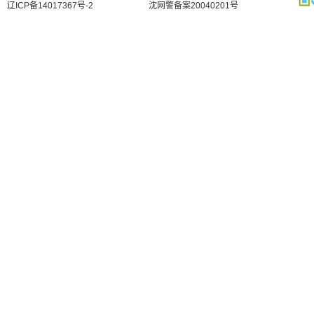
辽ICP备14017367号-2
沈网警备案20040201号