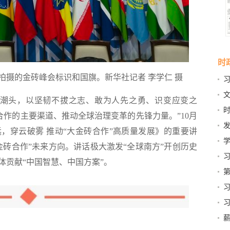
时
喀山拍摄的金砖峰会标识和国旗。
新华社记者 李学仁 摄
习
生”
文
立潮头，以坚韧不拔之志、敢为人先之勇、识变应变之
片”
时
合作的主要渠道、推动全球治理变革的先锋力量。”10月
13
远，穿云破雾 推动“大金砖合作”高质量发展》的重要讲
同
金砖合作”未来方向。讲话极大激发“全球南方”开创历史
老
体贡献“中国智慧、中国方案”。
常
第
人
时
对