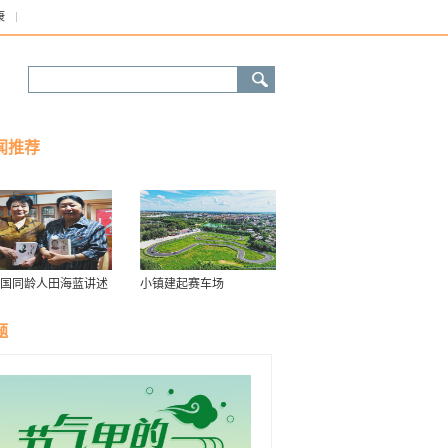
康
闻推荐
国同龄人田海蓝讲述
小镇建起赛车场
往事 “参加开国大典
，我四个月大”
题