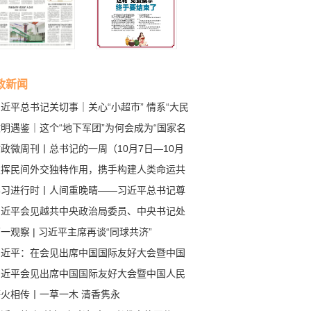
政新闻
近平总书记关切事｜关心“小超市” 情系“大民
明遇鉴｜这个“地下军团”为何会成为“国家名
？
政微周刊丨总书记的一周（10月7日—10月
日）
发挥民间外交独特作用，携手构建人类命运共
体
学习进行时丨人间重晚晴——习近平总书记尊
爱老的难忘瞬
习近平会见越共中央政治局委员、中央书记处
务书记梁强
一观察 | 习近平主席再谈“同球共济”
习近平：在会见出席中国国际友好大会暨中国
民对外友好协会成立70周年纪念活动外方嘉宾
习近平会见出席中国国际友好大会暨中国人民
的讲话
外友好协会成立70周年纪念活动外方嘉宾
薪火相传丨一草一木 清香隽永