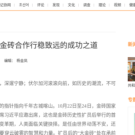
记协网
조선어
评论
发现
文化
调查
理论
视频
健
金砖合作行稳致远的成功之道
新
：
编辑：
杨金凤
，深邃宁静；伏尔加河滚滚向前，如历史的潮流，不可
共和
三代
那天
专
指针指向千年古城喀山。10月22日至24日，金砖国家
席习近平应邀出席，这也是金砖历史性扩员后举行的首
变革期，人类面临关键抉择。是任由世界动荡不安，还
要穿云破雾的智慧和力量。扩员后的“大金砖”处在承前