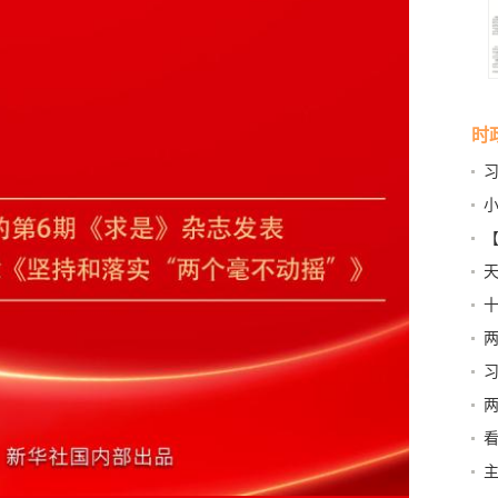
时
的？
小
国
天
会
习
席
新
会
对