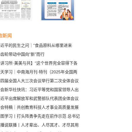
政新闻
习近平的民生之问｜“食品原料从哪里进来
”
齿轮带动中国向“新”而行
【讲习所·美美与共】“这个世界完全容得下各
共同发展、共同进步”
天学习｜中南海月刊·特刊（2025年全国两
）
十四届全国人大三次会议举行第二次全体会议
近平等党和国家领导人出席
两会新华社快讯：习近平等党和国家领导人出
十四届全国人大三次会议第二次全体会议
习近平出席解放军和武警部队代表团全体会议
两会特稿｜共创教育科技人才事业高质量发展
局面——习近平总书记在民盟民进教育界联组
看图学习丨打头阵勇争先走在前作示范 总书记
上的重要讲话指明前进方向、凝聚奋进力量
经济大省挑大梁提出殷切希望
主播说联播丨人才辈出、人尽其才、才尽其用