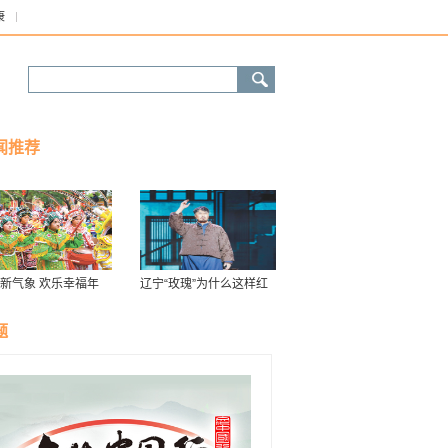
康
闻推荐
新气象 欢乐幸福年
辽宁“玫瑰”为什么这样红
春走基层）
题