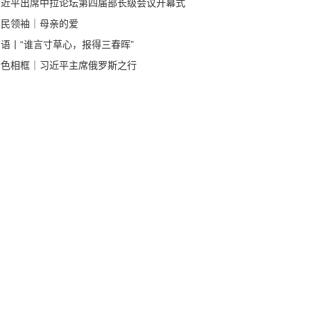
习近平出席中拉论坛第四届部长级会议开幕式
发表主旨讲话
人民领袖｜母亲的爱
语丨“谁言寸草心，报得三春晖”
金色相框｜习近平主席俄罗斯之行