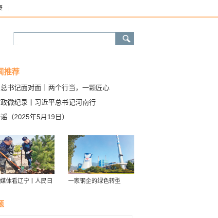
康
闻推荐
和总书记面对面｜两个行当，一颗匠心
时政微纪录丨习近平总书记河南行
谣（2025年5月19日）
媒体看辽宁丨人民日
一家钢企的绿色转型
接续传递防沙治沙“绿
力棒”
题