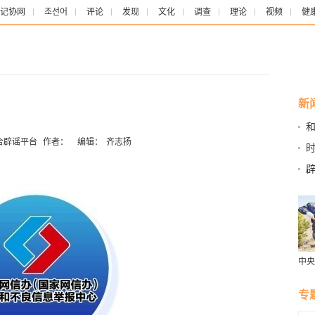
记协网
조선어
评论
发现
文化
调查
理论
视频
健
新
合辟谣平台
作者：
编辑：
齐志扬
辟
中央
报：
色接
专