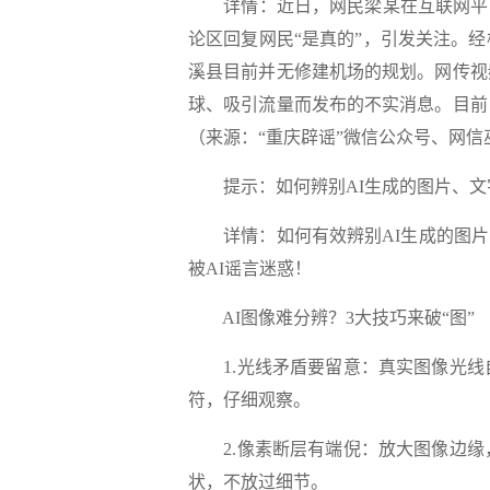
详情：
近日，网民梁某在互联网平
论区回复网民“是真的”，引发关注。
溪县目前并无修建机场的规划。网传视
球、吸引流量而发布的不实消息。目前
（来源：“重庆辟谣”微信公众号、网信
提示：如何辨别AI生成的图片、
详情：
如何有效辨别AI生成的图
被AI谣言迷惑！
AI图像难分辨？3大技巧来破“图”
1.光线矛盾要留意：
真实图像光线
符，仔细观察。
2.像素断层有端倪：
放大图像边缘
状，不放过细节。