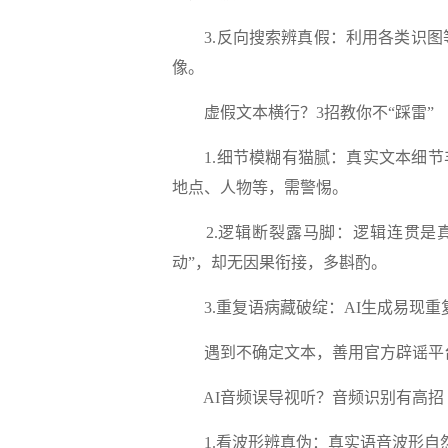
3.反向搜索辨真假：
利用各类识图
像。
虚假文本横行？3招教你不“踩雷”
1.细节模糊有猫腻：
真实文本细节
地点、人物等，需警惕。
2.逻辑断裂露马脚：
逻辑连贯是
动”，却无因果衔接，多斟酌。
3.重复语病藏破绽：
AI生成易现
遇到不确定文本，善用官方辟谣平台
AI音频误导视听？音频识别有高招
1.看波形辨真伪：
真实语音波形自然