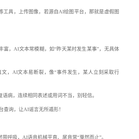
等工具，上传图像，若源自AI绘图平台，那就是虚假图
丰富，AI文本常模糊，如“昨天某时发生某事”，无具体
真文，AI文本易断裂，像“事件发生，某人立刻采取行
重复语病，连续相同表述或用词不当，别轻信。
查询，让AI谣言无所遁形！
带呼吸，AI语音机械平直、尾音常“戛然而止”。