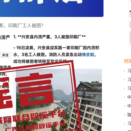
断，印刷厂工人被困？
时
手
同
拉