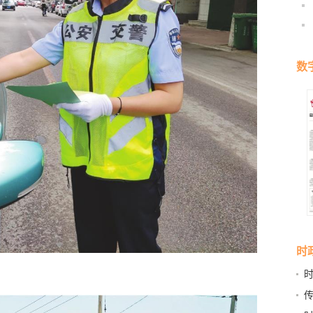
数
时
点”
传