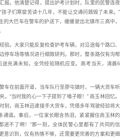
报。他清楚记得，提出护考计划时，队里的民警连夜
“孩子们寒窗苦读十几年，不能让交通问题毁了未来。”
着考生的大巴车在警车的护送下，缓缓驶出北镇市三高中，
。
验。大家只能反复检查护考车辆，对沿途每个路口、
边停车场等情况进行细致研判。那时，整条路仅有沟帮
沿途充满未知，全凭经验随机应变。高考当天，清晨6
车在前面开道，当车队行至廖屯镇时，一辆大货车听
央。“当时我的心一下子提到了嗓子眼！” 商玉林回忆。
时刻，商玉林迅速接手大货车，凭借多年驾驶经验将大
一条通道。事后，一位家长眼含热泪，紧紧握住商玉林的
都进不了啊！”那一刻，全体民警心里都有了共同的信
大家更意识到，仅有热情不够，还需要更完善的方案和更细