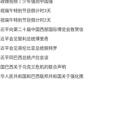
时政微视频丨少年强则中国强
央视端午特别节目倒计时3天
央视端午特别节目倒计时2天
习近平向第二十届中国西部国际博览会致贺信
习近平会见智利总统博里奇
习近平会见哥伦比亚总统佩特罗
习近平同巴西总统卢拉会谈
中国巴西关于乌克兰危机的联合声明
中华人民共和国和巴西联邦共和国关于强化携
构建更公正世界和更可持续星球的中巴命运共
体，共同维护多边主义的联合声明