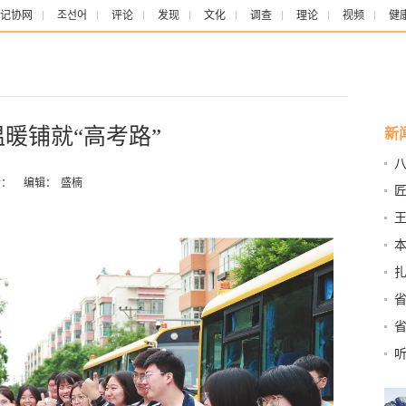
记协网
조선어
评论
发现
文化
调查
理论
视频
健
温暖铺就“高考路”
新
：
编辑：
盛楠
匠
旅
本
作
新
读