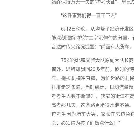
始终保持万无一失的“护考长征”，早已
“这件事我们得一直干下去”
6月2日傍晚，从沟帮子经济开发区
能深刻理解“护航”二字沉甸甸的分量
音适时传来路况提醒：“前面有大货车，
75岁的北镇交警大队原副大队长商
窗外，思绪却飘回20多年前。彼时的“
车、拖拉机横冲直撞，匆忙赶路的村民
扎堆走这条路，当时统计，日均流量超过
考考生人数不断攀升，狭窄的街道在高
高考那几天，这条路更堵得水泄不通。
位考生因为堵车大哭，家长在旁边急
头：必须得为孩子们做点什么！”