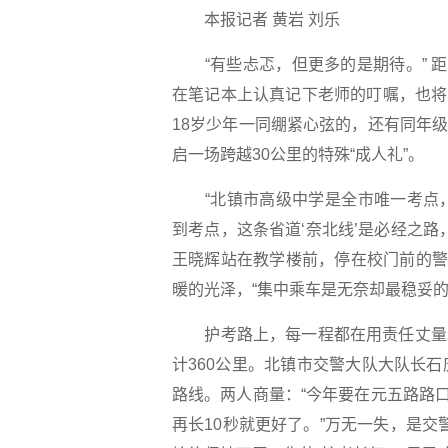
本报记者 黄岩 刘乐
“有些忐忑，但更多的是期待。”
在笔记本上认真记下老师的叮嘱，也将
18岁少年一同绷紧心弦的，还有同年级
启一场跨越30公里的特殊“成人礼”。
“北镇市高级中学是全市唯一考点，
到考点，这条省道‘奈北线’是必经之
王晓辉站在教学楼前，停在校门前的警
暖的光泽，“集中乘车是无奈却最稳妥
护考路上，每一程都在用责任丈量。3
计360公里。北镇市交警大队大队长
路线。两人商量：“今年要在元五路路
再长10秒就更好了。”万无一失，是交