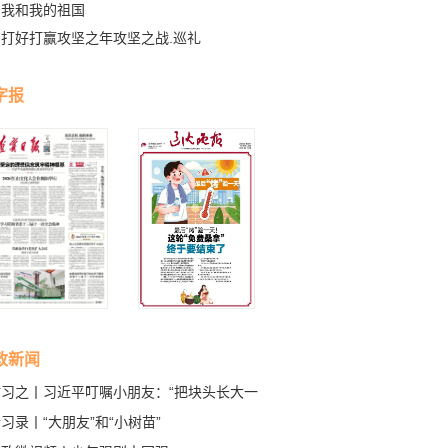
我和我的祖国
打好打赢攻坚之年攻坚之战.巡礼
字报
政新闻
时习之丨习近平叮嘱小朋友：“把块头长大一
习录丨“大朋友”和“小树苗”