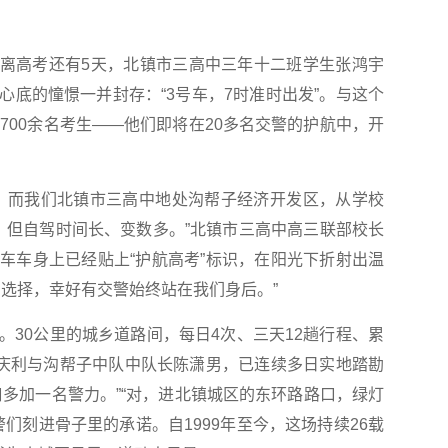
 距离高考还有5天，北镇市三高中三年十二班学生张鸿宇
心底的憧憬一并封存：“3号车，7时准时出发”。与这个
700余名考生——他们即将在20多名交警的护航中，开
而我们北镇市三高中地处沟帮子经济开发区，从学校
路，但自驾时间长、变数多。”北镇市三高中高三联部校长
车车身上已经贴上“护航高考”标识，在阳光下折射出温
的选择，幸好有交警始终站在我们身后。”
0公里的城乡道路间，每日4次、三天12趟行程、累
石庆利与沟帮子中队中队长陈潇男，已连续多日实地踏勘
口多加一名警力。”“对，进北镇城区的东环路路口，绿灯
警们刻进骨子里的承诺。自1999年至今，这场持续26载