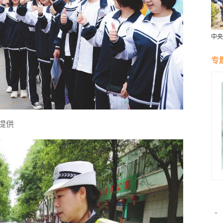
中央
报：
色接
专
提供