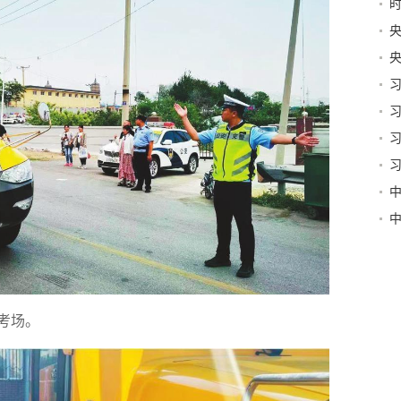
手
同
考场。