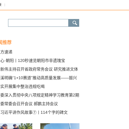
康
闻推荐
八方速递
心·朝阳丨120秒速览朝阳市非遗瑰宝
王新伟主持召开省政府常务会议 研究推进文体
融合提振消费和数据要素市场化配置改革等工
溪明确“1+10赛道”推动高质量发展——振兴
突破、决胜勇争先㉗
扎实开展集中整治违规吃喝
省委深入贯彻中央八项规定精神学习教育第2期
书班暨省委理论学习中心组专题学习会召开
省委常委会召开会议 郝鹏主持会议
听习近平讲作风故事⑦丨114个字的碑文