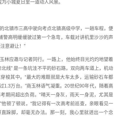
成为小城夏日里一道动人风景。
的北镇市三高中驶向考点北镇高级中学，一趟车程，便
。辅警高明缓缓驶过第一个急弯，车载对讲机里沙沙的声
注意避让！”
玉林应邀与记者同行。一路上，他始终目光灼灼地望着
奈北线” 是一条坑洼不平的砂石路，双向两车道上，机动
穿梭其中。“最大的难题就是大车太多，运输砂石车都
1.3万台。”商玉林语气凝重。20世纪90年代，随着高
考期间超出负荷。“晴天一身灰，雨天一身泥，尤其是
”他顿了顿说，“我记得有一次高考前巡查，亲眼看见一
得直跺脚，却毫无办法。那一刻，我心里就迸出一个念