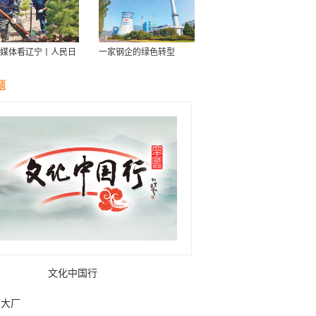
媒体看辽宁丨人民日
一家钢企的绿色转型
接续传递防沙治沙“绿
力棒”
题
文化中国行
大厂