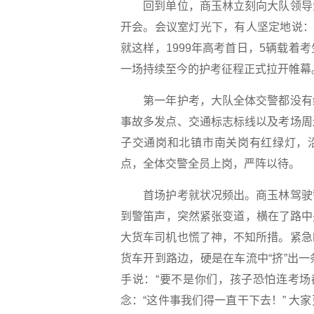
回到单位，商玉林立刻向大队领导汇
开会。会议室灯光下，有人坚定地说：
就这样，1999年高考首日，5辆载
一场持续至今的护考征程正式拉开帷幕
第一年护考，大队全体交警都没有经
事故多发点、交通标志标线以及考场周
子交通岗和北镇市南关岗有红绿灯，
点，全体交警全员上岗，严阵以待。
首场护考就状况频出。商玉林驾驶警
到警笛声，突然紧张变道，横在了路中
大货车司机也慌了神，不知所措。紧急
货车开到路边，硬是在车流中“挤”出
手说：“要不是你们，孩子恐怕连考场
念：“这件事我们得一直干下去！” 