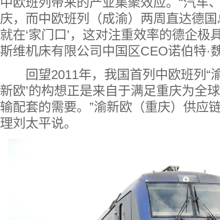
中欧班列带来的产业集聚效应。“汽车
庆，而中欧班列（成渝）两周直达德国
就在‘家门口’，这对注重效率的德企极
斯维机床有限公司中国区CEO
诺伯特·
回望2011年，我国首列中欧班列“渝新
新欧’的构想正是来自于满足
重庆为全球
输配套的
需要。”渝新欧（重庆）供应
理刘太平说。