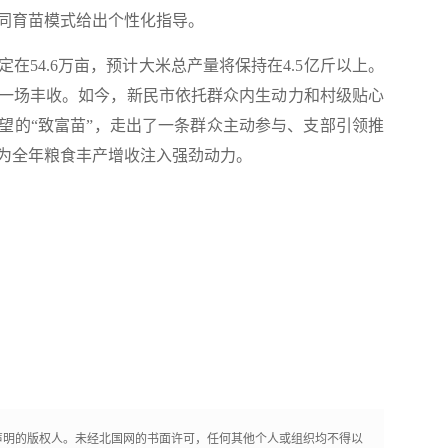
同育苗模式给出个性化指导。
54.6万亩，预计大米总产量将保持在4.5亿斤以上。
一场丰收。如今，新民市依托群众内生动力和村级贴心
望的“致富苗”，走出了一条群众主动参与、支部引领推
为全年粮食丰产增收注入强劲动力。
声明的版权人。未经北国网的书面许可，任何其他个人或组织均不得以