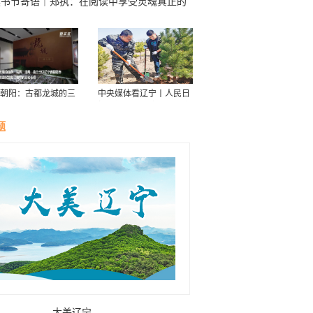
读书节寄语｜郑执：在阅读中享受灵魂真正的
乐和自由
朝阳：古都龙城的三
中央媒体看辽宁丨人民日
华
报：接续传递防沙治沙“绿
色接力棒”
题
大美辽宁