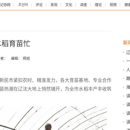
记协网
조선어
评论
发现
文化
调查
理论
视频
健
水稻育苗忙
新
者：
编辑：
杨旭
一
民市紧扣农时、精准发力，各大育苗基地、专业合作
办
海
苗热潮在辽沈大地上悄然铺开，为全市水稻丰产丰收筑
路
化