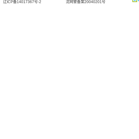
辽ICP备14017367号-2
沈网警备案20040201号