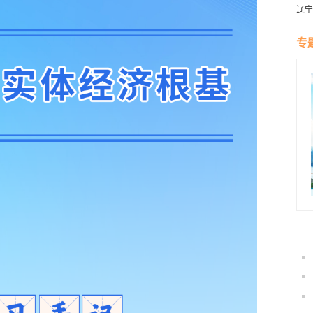
辽宁
燕风
专