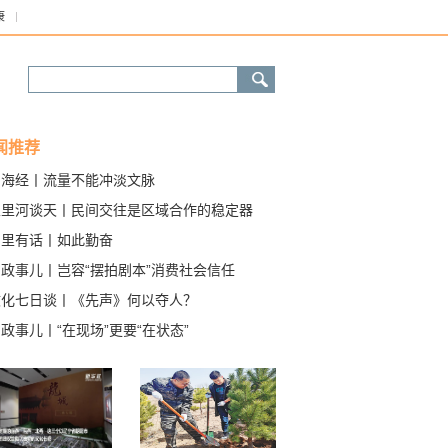
康
闻推荐
山海经丨流量不能冲淡文脉
五里河谈天丨民间交往是区域合作的稳定器
画里有话丨如此勤奋
聊政事儿丨岂容“摆拍剧本”消费社会信任
文化七日谈丨《先声》何以夺人？
政事儿丨“在现场”更要“在状态”