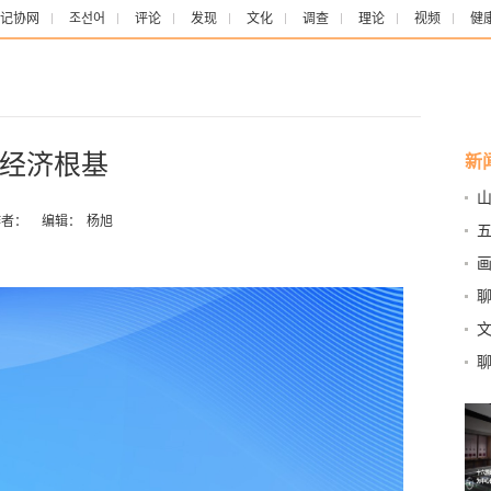
记协网
조선어
评论
发现
文化
调查
理论
视频
健
经济根基
新
者：
编辑：
杨旭
聊