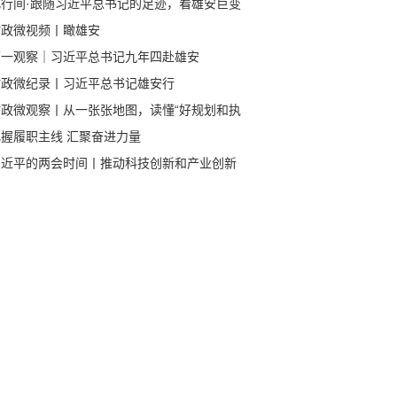
此行间·跟随习近平总书记的足迹，看雄安巨变
时政微视频丨瞰雄安
第一观察｜习近平总书记九年四赴雄安
时政微纪录丨习近平总书记雄安行
时政微观察丨从一张张地图，读懂“好规划和执
”
把握履职主线 汇聚奋进力量
习近平的两会时间丨推动科技创新和产业创新
度融合