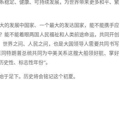
系稳定、健康、可持续发展，为世界带来更多和平、繁
的发展中国家、一个最大的发达国家，能不能携手应
？能不能着眼两国人民福祉和人类前途命运，共同开创
、世界之问、人民之问，也是大国领导人需要共同书写
愿同特朗普总统共同为中美关系这艘大船领好航、掌好
的历史性、标志性年份”。
于足下。历史将会铭记这个初夏。