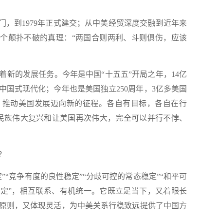
门，到1979年正式建交；从中美经贸深度交融到近年来
一个颠扑不破的真理：“两国合则两利、斗则俱伤，应该
的发展任务。今年是中国“十五五”开局之年，14亿
中国式现代化；今年也是美国独立250周年，3亿多美国
，推动美国发展迈向新的征程。各自有目标，各自在行
民族伟大复兴和让美国再次伟大，完全可以并行不悖、
？
“竞争有度的良性稳定”“分歧可控的常态稳定”“和平可
稳定”，相互联系、有机统一。它既立足当下，又着眼长
原则，又体现灵活，为中美关系行稳致远提供了中国方