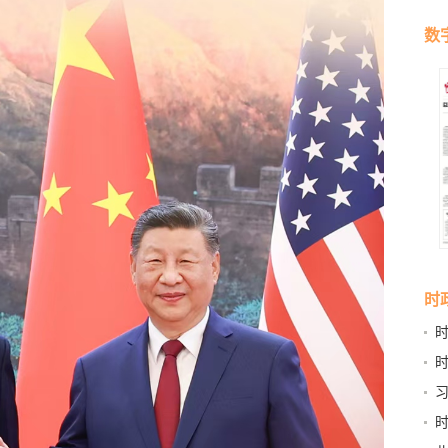
数
时
稳
书