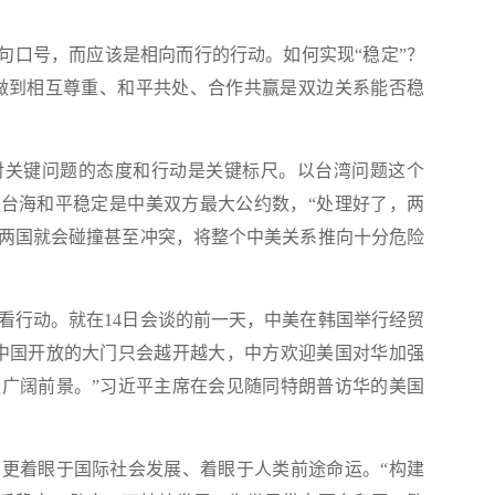
口号，而应该是相向而行的行动。如何实现“稳定”？
能做到相互尊重、和平共处、合作共赢是双边关系能否稳
关键问题的态度和行动是关键标尺。以台湾问题这个
护台海和平稳定是中美双方最大公约数，“处理好了，两
两国就会碰撞甚至冲突，将整个中美关系推向十分危险
行动。就在14日会谈的前一天，中美在韩国举行经贸
中国开放的大门只会越开越大，中方欢迎美国对华加强
广阔前景。”习近平主席在会见随同特朗普访华的美国
着眼于国际社会发展、着眼于人类前途命运。“构建