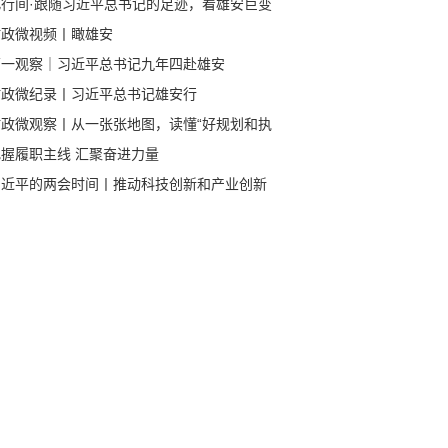
此行间·跟随习近平总书记的足迹，看雄安巨变
时政微视频丨瞰雄安
第一观察｜习近平总书记九年四赴雄安
时政微纪录丨习近平总书记雄安行
时政微观察丨从一张张地图，读懂“好规划和执
”
把握履职主线 汇聚奋进力量
习近平的两会时间丨推动科技创新和产业创新
度融合