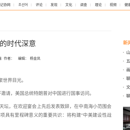
记协网
조선어
评论
发现
文化
调查
理论
视频
健
的时代深意
新
端
作者：
编辑：
杨金凤
聚世界目光。
平邀请，美国总统特朗普对中国进行国事访问。
聊
坛，在欢迎宴会上先后发表致辞，在中南海小范围会
项具有里程碑意义的重要共识：将构建“中美建设性战