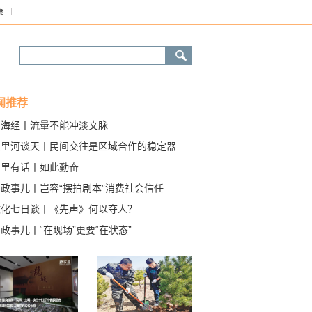
康
闻推荐
山海经丨流量不能冲淡文脉
五里河谈天丨民间交往是区域合作的稳定器
画里有话丨如此勤奋
聊政事儿丨岂容“摆拍剧本”消费社会信任
文化七日谈丨《先声》何以夺人？
政事儿丨“在现场”更要“在状态”