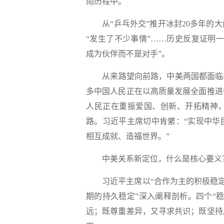
雨历程中。
从“乒乓外交”推开冰封20多年的大
“发生了不少事情”……历史反复证明
成为伙伴而不是对手”。
从来路望向前路，中美两国都面临着新
多中国人民正在以高质量发展全面推进
人民正在重振爱国、创新、开拓精神
路。习近平主席切中肯綮：“实现中华
相互成就、造福世界。”
中美关系新定位，什么是核心要义
习近平主席以“合作为主的积极稳定”
期的持久稳定”深入阐释剖析。四个“
远；既尊重差异，又寻求共识；既坚持