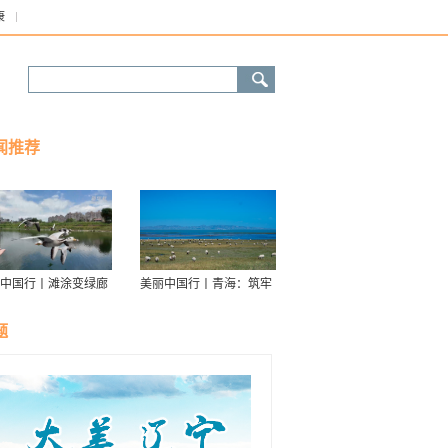
康
闻推荐
中国行丨滩涂变绿廊
美丽中国行丨青海：筑牢
伴舟游——探访信江
青藏高原生态屏障
走廊
题