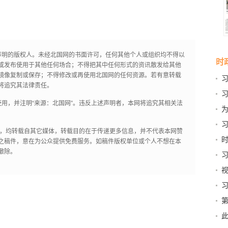
声明的版权人。未经北国网的书面许可，任何其他个人或组织均不得以
时
或发布使用于其他任何场合；不得把其中任何形式的资讯散发给其他
镜像复制或保存；不得修改或再使用北国网的任何资源。若有意转载
将追究其法律责任。
用，并注明“来源：北国网”。违反上述声明者，本网将追究其相关法
十
力
作品，均转载自其它媒体，转载目的在于传递更多信息，并不代表本网赞
提
时
之稿件，意在为公众提供免费服务。如稿件版权单位或个人不想在本
撤除。
访
启
第
新
此
京