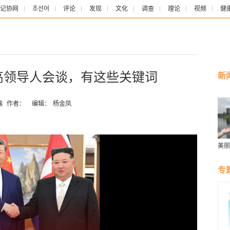
记协网
조선어
评论
发现
文化
调查
理论
视频
健
高领导人会谈，有这些关键词
新
端
作者：
编辑：
杨金凤
美丽
群雁
生态
专