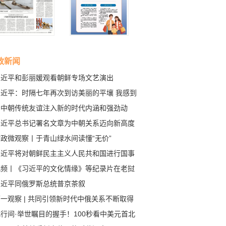
政新闻
习近平和彭丽媛观看朝鲜专场文艺演出
习近平：时隔七年再次到访美丽的平壤 我感到
分高兴 也格外亲切
为中朝传统友谊注入新的时代内涵和强劲动
，习近平提出“四个坚持”
习近平总书记署名文章为中朝关系迈向新高度
供指引
政微观察丨于青山绿水间读懂“无价”
习近平将对朝鲜民主主义人民共和国进行国事
问
视频丨《习近平的文化情缘》等纪录片在老挝
播
习近平同俄罗斯总统普京茶叙
一观察 | 共同引领新时代中俄关系不断取得
成果
行间·举世瞩目的握手！100秒看中美元首北
会晤