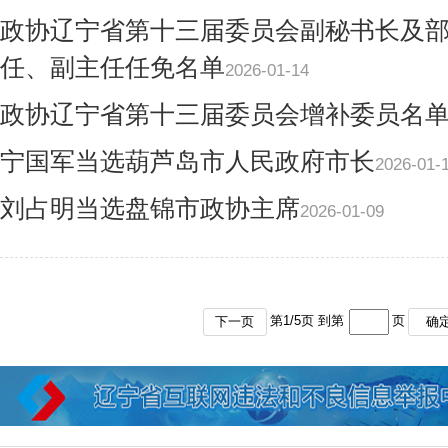
政协辽宁省第十三届委员会副秘书长及
任、副主任任免名单
2026-01-14
政协辽宁省第十三届委员会增补委员名
宁国军当选葫芦岛市人民政府市长
2026-01-
刘占明当选盘锦市政协主席
2026-01-09
第
1
/
5
页 到第
页
下一页
确