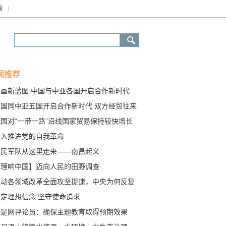
康
闻推荐
擘画新蓝图 中国与中亚各国开启合作新时代
中国同中亚五国开启合作新时代 双方经贸往来
益密切
我国对“一带一路”沿线国家贸易保持较快增长
出口同比增16%
深入推进党的自我革命
人民军队从这里走来——南昌起义
【理响中国】迈向人民的田野调查
推动各领域改革全面攻坚提速，中央为何反复
调坚持这一立场观点方法？
坚定理想信念 坚守使命追求
求是网评论员：确保主题教育取得预期效果