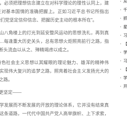
必须把理想信念建立在对科学理论的理性认同上，建
抱
在对基本国情的准确把握上。正如习近平总书记所指出
济
我们党坚定信仰信念、把握历史主动的根本所在”。
信
星
八角楼上的灯光到延安整风运动的思想洗礼，再到真
三
…每逢重大历史关头，总有思想火炬照亮前行之路，指
国
断头流血以从之、殚精竭虑以成之。
学
色社会主义思想以其耀眼的理论魅力、雄浑的精神伟
实现伟大复兴的追梦之路，照亮着社会主义发扬光大的
奋
之路。
更坚定——
发展而不断发展的开放的理论体系，它并没有结束真
这条道路，一代代中国共产党人高举旗帜、上下求索，