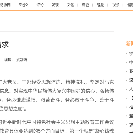
记协网
조선어
评论
发现
文化
调查
理论
视频
健
追求
新
：
编辑：
姚晟琦
日
进
大党员、干部经受思想淬炼、精神洗礼，坚定对马克
信念、对实现中华民族伟大复兴中国梦的信心，弘扬伟
命，务必谦虚谨慎、艰苦奋斗，务必敢于斗争、善于斗
稳思想之舵”。
强
习近平新时代中国特色社会主义思想主题教育工作会议
教育具体要达到的5个方面目标，第一个就是“凝心铸魂