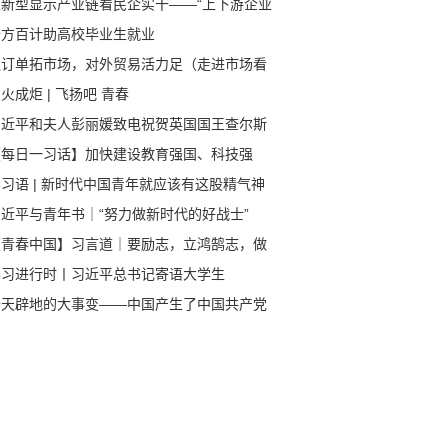
从新型显示产业链看民企实干——“上下游企业
团发力，空间更大”（经济新方位·支持民营经
千方百计助高校毕业生就业
发展）
抓订单拓市场，对外贸易活力足（走进市场看
心）
火成炬 | 飞扬吧 青春
习近平和夫人彭丽媛致电祝贺英国国王查尔斯
世和王后卡米拉加冕
【每日一习话】加快建设教育强国、科技强
、人才强国
习语 | 新时代中国青年就应该有这股精气神
习近平与青年书｜“努力做新时代的好战士”
【青春中国】习言道｜要励志，立鸿鹄志，做
斗者
学习进行时丨习近平总书记寄语大学生
开天辟地的大事变——中国产生了中国共产党