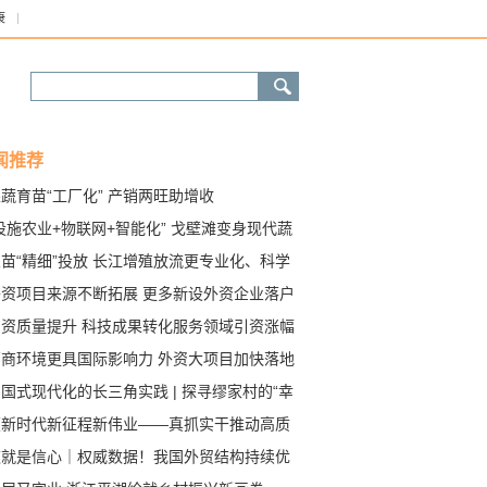
康
闻推荐
蔬育苗“工厂化” 产销两旺助增收
设施农业+物联网+智能化” 戈壁滩变身现代蔬
产业基地
苗“精细”投放 长江增殖放流更专业化、科学
外资项目来源不断拓展 更多新设外资企业落户
国扎根生长
引资质量提升 科技成果转化服务领域引资涨幅
0%
营商环境更具国际影响力 外资大项目加快落地
国式现代化的长三角实践 | 探寻缪家村的“幸
码”
【新时代新征程新伟业——真抓实干推动高质
发展】陕西以创新为引领 构建现代化产业体系
这就是信心｜权威数据！我国外贸结构持续优