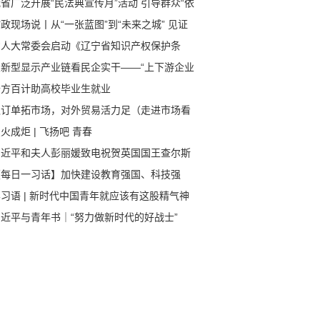
省广泛开展“民法典宣传月”活动 引导群众“依
“找法”“用法”“靠法”
政现场说丨从“一张蓝图”到“未来之城” 见证
安拔节生长
省人大常委会启动《辽宁省知识产权保护条
》执法检查
从新型显示产业链看民企实干——“上下游企业
团发力，空间更大”（经济新方位·支持民营经
千方百计助高校毕业生就业
发展）
抓订单拓市场，对外贸易活力足（走进市场看
心）
火成炬 | 飞扬吧 青春
习近平和夫人彭丽媛致电祝贺英国国王查尔斯
世和王后卡米拉加冕
【每日一习话】加快建设教育强国、科技强
、人才强国
习语 | 新时代中国青年就应该有这股精气神
习近平与青年书｜“努力做新时代的好战士”