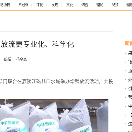
记协网
조선어
评论
发现
文化
调查
理论
视频
健
殖放流更专业化、科学化
新
果
：
编辑：
杨金凤
“
菜
鱼
化
部门联合在嘉陵江磁器口水域举办增殖放流活动，共投
中
超5
中
福密
量
化