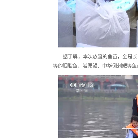
据了解，本次放流的鱼苗，全是长江水
等的胭脂鱼、岩原鲤、中华倒刺鲃等鱼