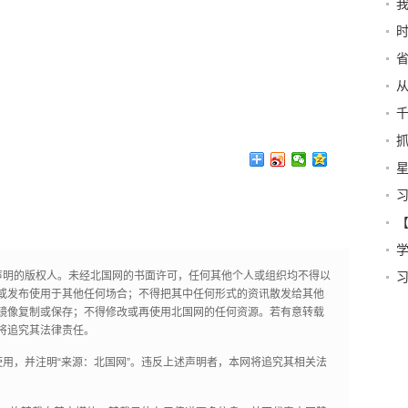
我
法”
时
雄
例
抱
济
信
星
三
国
学
声明的版权人。未经北国网的书面许可，任何其他个人或组织均不得以
或发布使用于其他任何场合；不得把其中任何形式的资讯散发给其他
镜像复制或保存；不得修改或再使用北国网的任何资源。若有意转载
将追究其法律责任。
用，并注明“来源：北国网”。违反上述声明者，本网将追究其相关法