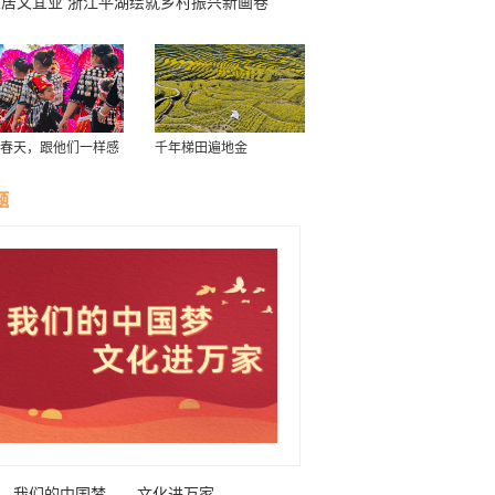
宜居又宜业 浙江平湖绘就乡村振兴新画卷
春天，跟他们一样感
千年梯田遍地金
南！
题
我们的中国梦——文化进万家