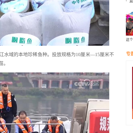
这个
受云
专
域的本地珍稀鱼种。投放规格为10厘米—15厘米不
苗。