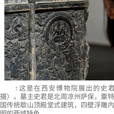
↑这是在西安博物院展出的史君
摄）。墓主史君是北周凉州萨保，粟
国传统歇山顶殿堂式建筑，四壁浮雕
明的西域特色。