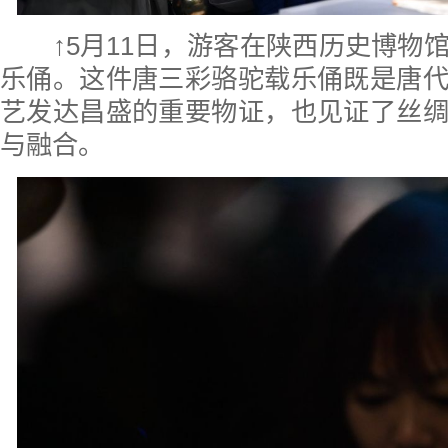
↑5月11日，游客在陕西历史博物
乐俑。这件唐三彩骆驼载乐俑既是唐
艺发达昌盛的重要物证，也见证了丝
与融合。