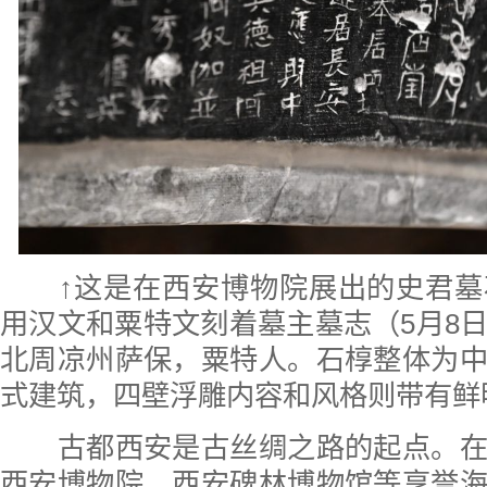
↑这是在西安博物院展出的史君
用汉文和粟特文刻着墓主墓志（5月8
北周凉州萨保，粟特人。石椁整体为
式建筑，四壁浮雕内容和风格则带有鲜
古都西安是古丝绸之路的起点。在
西安博物院、西安碑林博物馆等享誉