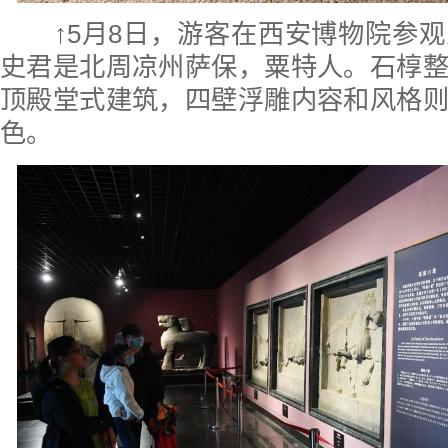
↑5月8日，游客在西安博物院参
史君是北周凉州萨保，粟特人。石椁
顶殿堂式建筑，四壁浮雕内容和风格
色。