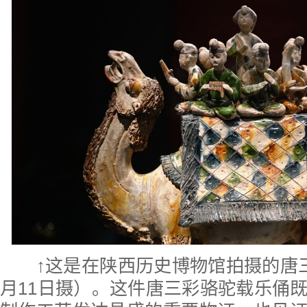
↑这是在陕西历史博物馆拍摄的唐
月11日摄）。这件唐三彩骆驼载乐俑