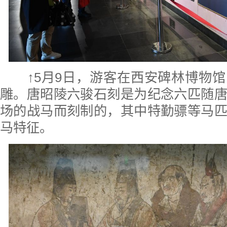
↑5月9日，游客在西安碑林博物
雕。唐昭陵六骏石刻是为纪念六匹随
场的战马而刻制的，其中特勤骠等马
马特征。