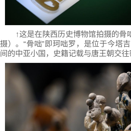
↑这是在陕西历史博物馆拍摄的骨咄
摄）。“骨咄”即珂咄罗，是位于今塔
间的中亚小国，史籍记载与唐王朝交往