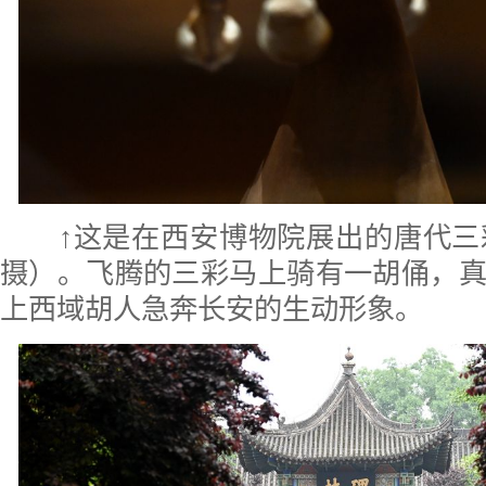
↑这是在西安博物院展出的唐代三
摄）。飞腾的三彩马上骑有一胡俑，
上西域胡人急奔长安的生动形象。