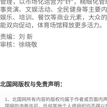
管理，以市场化运营为“针”，精细化管理
事竞演、文娱活动、全民健身等主要
娱乐、培训、餐饮等商业元素，大众
能双向促动，体育场馆释放更多活力。
责编：刘 新
审核：徐晓敬
北国网版权与免责声明：
1、北国网所有内容的版权均属于作者或页面内
国网的书面许可，任何其他个人或组织均不得以