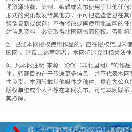
项资源转载、复制、编辑或发布使用于其他任何
形式的资讯散发给其他方，不可把这些信息在其
镜像复制或保存；不得修改或再使用北国网的任
站信息资料，必需取得北国网书面授权。否则将
2、已经本网授权使用作品的，应在授权范围内使
国网”。违反上述声明者，本网将追究其相关法
3、凡本网注明“来源：XXX（非北国网）”的作
体，转载目的在于传递更多信息，并不代表本网
性负责。本网转载其他媒体之稿件，意在为公众
版权单位或个人不想在本网发布，可与本网联系
其撤除。