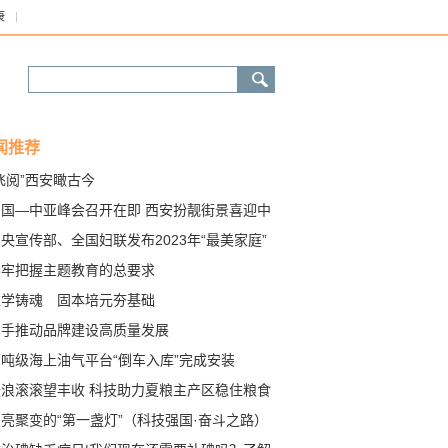
康
闻推荐
飞阅”西安瞰古今
中国—中亚峰会召开在即 西安扮靓街景喜迎中
朋友
央宣传部、全国妇联发布2023年“最美家庭”
进事迹
牢牢把握主题教育的总要求
以学铸魂 固本培元夯基础
携手推动品牌建设高质量发展
万吨级海上油气平台“倒车入库”完成安装
麦浪滚滚望丰收 科技助力夏粮主产区稳住粮食
“压舱石”
亮聚变的“第一盏灯”（科技强国·奋斗之路）