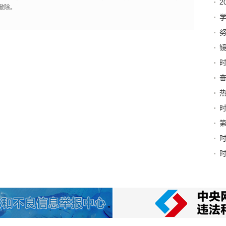
2
撤除。
同
创
点
习
津
城”
反
文
源