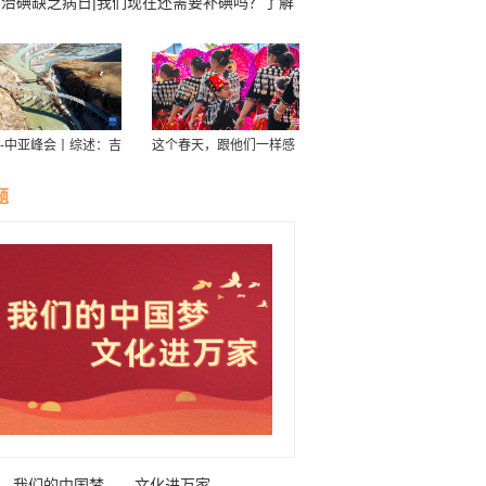
防治碘缺乏病日|我们现在还需要补碘吗？了解
“碘”知识
-中亚峰会丨综述：吉
这个春天，跟他们一样感
斯斯坦新北南公路助
受云南！
亚国家与中国的经贸
题
我们的中国梦——文化进万家