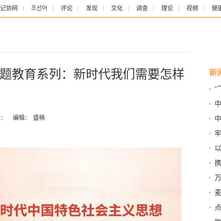
记协网
조선어
评论
发现
文化
调查
理论
视频
健
题教育系列：新时代我们需要怎样
新
“
亚
：
编辑：
盛楠
中
先
安全
点