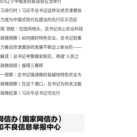
023辽宁中俄友好联谊会在沈举行
学习进行时丨习近平总书记这样论述京津冀协
发展
努力成为中国式现代化建设的先行区示范区
镜观·领航｜在田间地头，总书记关心农业科技
新
时政微观察丨如何搞好特色农业，总书记划重
奋力推动京津冀协同发展不断迈上新台阶——
近平总书记在河北考察并主持召开深入推进京
热解读｜总书记考察雄安新区，再提“人民之
冀协同发展座谈会在广大干部群众中引起强烈
时政微视频丨报得三春晖
响
第一观察｜总书记强调做好盐碱地特色农业大
章
时政微观察丨在这个港口，总书记为何关注能
安全？
时政微纪录丨习近平总书记河北行