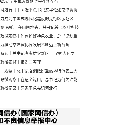
023辽宁中俄友好联谊会在沈举行
学习进行时丨习近平总书记这样论述京津冀协
发展
努力成为中国式现代化建设的先行区示范区
镜观·领航｜在田间地头，总书记关心农业科技
新
时政微观察丨如何搞好特色农业，总书记划重
奋力推动京津冀协同发展不断迈上新台阶——
近平总书记在河北考察并主持召开深入推进京
热解读｜总书记考察雄安新区，再提“人民之
冀协同发展座谈会在广大干部群众中引起强烈
时政微视频丨报得三春晖
响
第一观察｜总书记强调做好盐碱地特色农业大
章
时政微观察丨在这个港口，总书记为何关注能
安全？
时政微纪录丨习近平总书记河北行