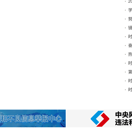
2
同
创
点
习
津
城”
反
文
源