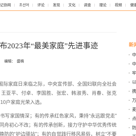
记协网
조선어
评论
发现
文化
调查
理论
视频
健
2023年“最美家庭”先进事迹
新
亚
：
编辑：
盛楠
中
先
日国际家庭日来临之际，中央宣传部、全国妇联向全社会
事迹。王亚平、付卓、李国胜、张宏、韩淑秀、肖春、张克
10户家庭光荣入选。
写家国情深；有的传承红色家风，秉持“永远跟党走”
安全
点
同舟初心不改；有的传承创新，接力守护中华优秀传统
换防的“护边驿站”；有的自觉践行移风易俗，树立“不要
这6