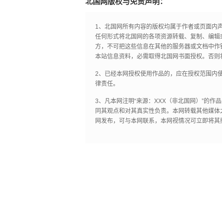
北国网版权与免责声明：
1、北国网所有内容的版权均属于作者或页面内
任何形式将北国网的各项资源转载、复制、编辑
方，不可把这些信息在其他的服务器或文档中作
本站信息资料，必需取得北国网书面授权。否则
2、已经本网授权使用作品的，应在授权范围内使
律责任。
3、凡本网注明“来源：XXX（非北国网）”的
同其观点和对其真实性负责。本网转载其他媒体
网发布，可与本网联系，本网视情况可立即将其