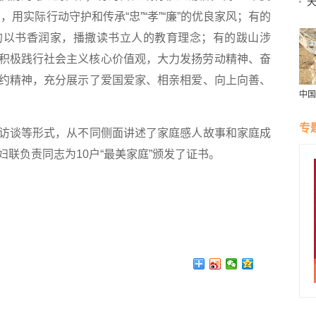
用实际行动守护和传承“忠”“孝”“廉”的优良家风；有的
的以书香润家，播撒读书立人的教育理念；有的跋山涉
积极践行社会主义核心价值观，大力发扬劳动精神、奋
约精神，充分展示了爱国爱家、相亲相爱、向上向善、
中国
尔吉
力中
专
谈等形式，从不同侧面讲述了家庭感人故事和家庭成
合作
联负责同志为10户“最美家庭”颁发了证书。