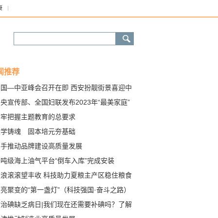
康
闻推荐
中国—中亚峰会召开在即 西安扮靓街景喜迎中
朋友
央宣传部、全国妇联发布2023年“最美家庭”
进事迹
牢牢把握主题教育的总要求
以学铸魂 固本培元夯基础
携手推动品牌建设高质量发展
万吨级海上油气平台“倒车入库”完成安装
麦浪滚滚望丰收 科技助力夏粮主产区稳住粮食
“压舱石”
亮聚变的“第一盏灯”（科技强国·奋斗之路）
防治碘缺乏病日|我们现在还需要补碘吗？了解
“碘”知识