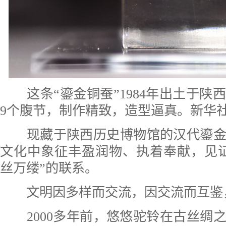
这条“鎏金铜蚕”1984年出土于
9个腹节，制作精致，造型逼真。新华社
现藏于陕西历史博物馆的汉代鎏金
文化中象征丰盈润物、执着奉献，见
丝万缕”的联系。
文明因多样而交流，因交流而互鉴
2000多年前，悠悠驼铃在古丝绸