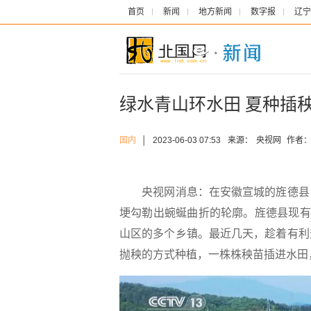
首页
新闻
地方新闻
数字报
辽宁
绿水青山环水田 夏种插
国内
│
2023-06-03 07:53
来源：
央视网
作者
央视网消息：在安徽宣城的旌德县，
埂勾勒出蜿蜒曲折的轮廓。旌德县现有
山区的多个乡镇。最近几天，趁着有利
抛秧的方式种植，一株株秧苗插进水田