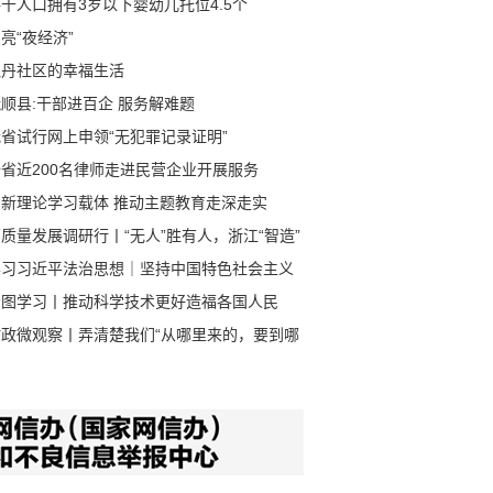
千人口拥有3岁以下婴幼儿托位4.5个
亮“夜经济”
牡丹社区的幸福生活
顺县:干部进百企 服务解难题
省试行网上申领“无犯罪记录证明”
全省近200名律师走进民营企业开展服务
创新理论学习载体 推动主题教育走深走实
质量发展调研行丨“无人”胜有人，浙江“智造”
速跑
学习习近平法治思想｜坚持中国特色社会主义
治道路
看图学习丨推动科学技术更好造福各国人民
时政微观察丨弄清楚我们“从哪里来的，要到哪
”