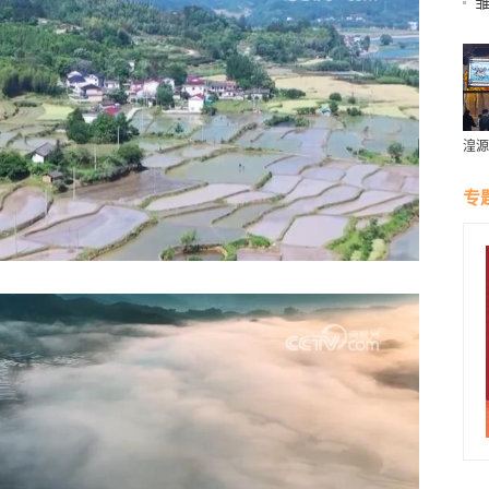
湟源
璀璨
专