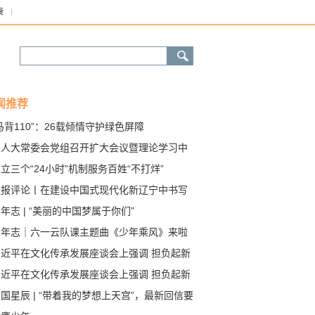
康
闻推荐
马背110”：26载倾情守护绿色屏障
省人大常委会党组召开扩大会议暨理论学习中
组专题学习会议
立三个“24小时”机制服务百姓“不打烊”
辽报评论丨在建设中国式现代化新辽宁中书写
春华章
年志 | “美丽的中国梦属于你们”
少年志｜六一云队课主题曲《少年乘风》来啦
习近平在文化传承发展座谈会上强调 担负起新
文化使命 努力建设中华民族现代文明
习近平在文化传承发展座谈会上强调 担负起新
文化使命 努力建设中华民族现代文明
国星辰 | “带着我的梦想上天宫”，最新回信要
了