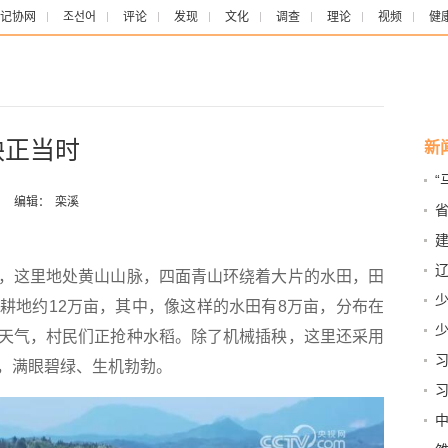
记协网
조선어
评论
发现
文化
调查
理论
视频
健
秧正当时
新
“
：
编辑：
栾溪
心
建
这里地处黄山山脉，四面青山环绕着大片的水田，田
青
少
耕地约12万亩，其中，像这样的水田有8万亩，分布在
天气，村民们正抢种水稻。除了机械插秧，这里还采用
，满眼碧绿、生机勃勃。
的
的
中
来