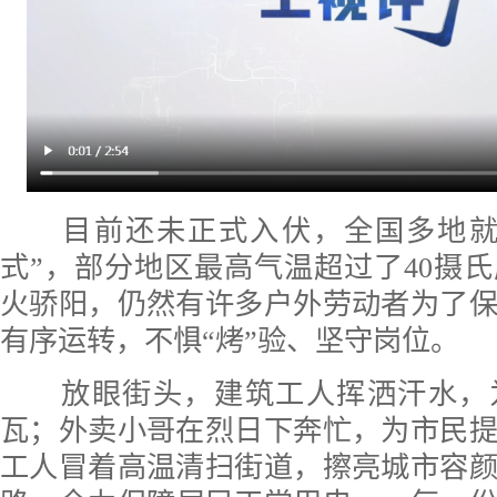
目前还未正式入伏，全国多地就
式”，部分地区最高气温超过了40摄
火骄阳，仍然有许多户外劳动者为了
有序运转，不惧“烤”验
、
坚守岗位。
放眼街头，建筑工人挥洒汗水，
瓦；外卖小哥在烈日下奔忙，为市民
工人冒着高温清扫街道，
擦亮
城市容