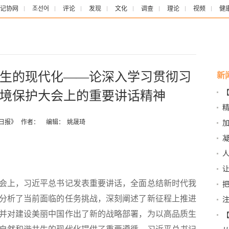
记协网
조선어
评论
发现
文化
调查
理论
视频
健
生的现代化——论深入学习贯彻习
新
境保护大会上的重要讲话精神
日报》
作者：
编辑：
姚晟琦
入
会
有
上，习近平总书记发表重要讲话，全面总结新时代我
分析了当前面临的任务挑战，深刻阐述了新征程上推进
并对建设美丽中国作出了新的战略部署，为以高品质生
术