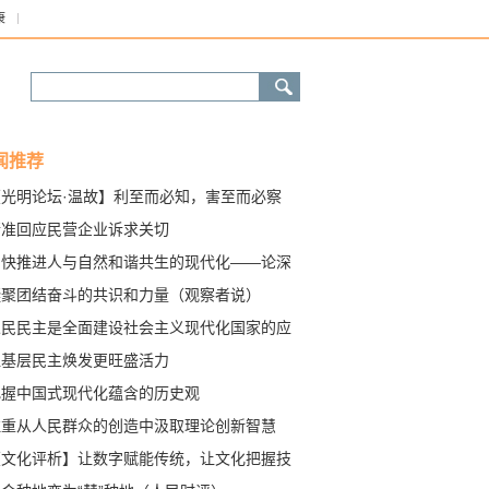
康
闻推荐
【光明论坛·温故】利至而必知，害至而必察
精准回应民营企业诉求关切
加快推进人与自然和谐共生的现代化——论深
学习贯彻习近平总书记在全国生态环境保护大
凝聚团结奋斗的共识和力量（观察者说）
上的重要讲话精神
人民民主是全面建设社会主义现代化国家的应
之义（人民观察）
让基层民主焕发更旺盛活力
把握中国式现代化蕴含的历史观
注重从人民群众的创造中汲取理论创新智慧
【文化评析】让数字赋能传统，让文化把握技