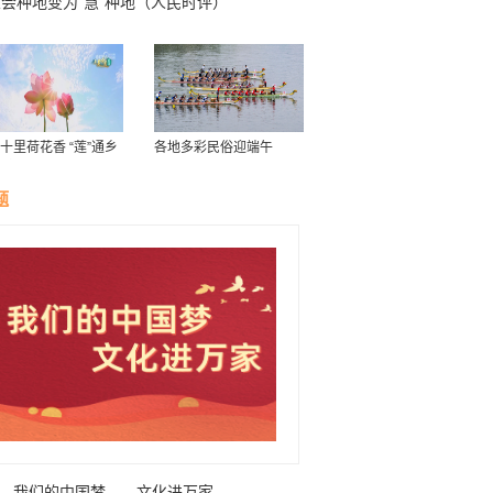
会种地变为“慧”种地（人民时评）
十里荷花香 “莲”通乡
各地多彩民俗迎端午
致富路”
题
我们的中国梦——文化进万家