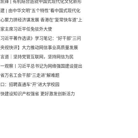
凯锋 | 有机结合造就中国式现代化文化新形
建 | 由中华文明“五个特性”看中国式现代化
心聚力拼经济谋发展 香港在“复常快车道”上
速前进
国家主席习近平任免驻外大使
《习近平著作选读》学习笔记：“好干部”三问
【央视快评】大力推动网信事业高质量发展
习言道｜坚持党管互联网，坚持网信为民
第一观察丨习近平总书记为网络强国建设提出
的使命任务
省万名工会干部“三走进”解难题
口：招聘直通车“开”进大学校园
加快建设知识产权强省 更好激发创新活力