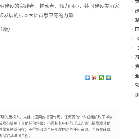
黄
明建设的实践者、推动者，勠力同心，共同建设美丽家
态
邵
续发展的根本大计贡献应有的力量!
凝
全
01版）
新
全
营
声明的版权人。未经北国网的书面许可，任何其他个人或组织均不得以
或发布使用于其他任何场合；不得把其中任何形式的资讯散发给其他
镜像复制或保存；不得修改或再使用北国网的任何资源。若有意转载
将追究其法律责任。